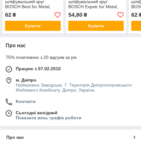
шліфувальний круг
шліфувальний круг
шліф
BOSCH Best for Мetal,
BOSCH Expetr for Мetal,
BOSC
кутове
кутове
куто
62
54,80
62
₴
₴
исполнение125х22.23,
исполнение125х22.23,
испо
P120
P120
Р60
Купити
Купити
Про нас
75% позитивних з 20 відгуків за рік
Працює з 07.02.2010
м. Дніпро
Набережна Заводська, 7. Територія Дніпропетровського
Меблевого Комбінату, Дніпро, Україна
Контакти
Сьогодні вихідний
Показати весь графік роботи
Про нас