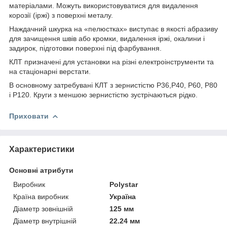
матеріалами. Можуть використовуватися для видалення
корозії (іржі) з поверхні металу.
Наждачний шкурка на «пелюстках» виступає в якості абразиву
для зачищення швів або кромки, видалення іржі, окалини і
задирок, підготовки поверхні під фарбування.
КЛТ призначені для установки на різні електроінструменти та
на стаціонарні верстати.
В основному затребувані КЛТ з зернистістю Р36,Р40, Р60, Р80
і Р120. Круги з меншою зернистістю зустрічаються рідко.
Приховати
Характеристики
Основні атрибути
Виробник
Polystar
Країна виробник
Україна
Діаметр зовнішній
125 мм
Діаметр внутрішній
22.24 мм