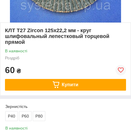
КЛТ T27 Zircon 125х22,2 мм - круг
шлифовальный лепестковый торцевой
прямой
В наявності
Роздріб
60
₴
Купити
Зернистість
P40
Р60
P80
В наявності