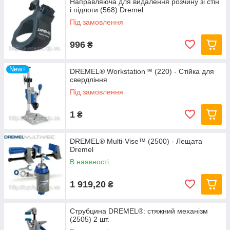
Направляюча для видалення розчину зі стін
і підлоги (568) Dremel
Під замовлення
996
₴
New+
DREMEL® Workstation™ (220) - Стійка для
свердління
Під замовлення
1
₴
DREMEL® Multi-Vise™ (2500) - Лещата
Dremel
В наявності
1 919,20
₴
Струбцина DREMEL®: стяжний механізм
(2505) 2 шт.