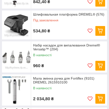
842,40
₴
Шлифовальная платформа DREMEL® (576)
Під замовлення
534,80
₴
Набір насадок для випалювання Dremel®
Versatip™ (204)
В наявності
960
₴
Мала змінна ручка для Fortiflex (9101)
DREMEL 2615910100
В наявності
2 034,80
₴