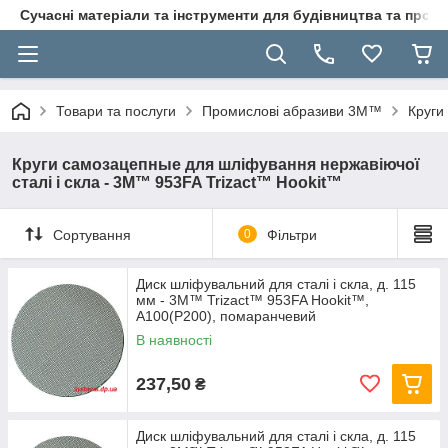
Сучасні матеріали та інструменти для будівництва та пр
Товари та послуги
Промислові абразиви 3M™
Круги
Круги самозацепные для шліфування нержавіючої
сталі і скла - 3M™ 953FA Trizact™ Hookit™
Сортування
0
Фільтри
Диск шліфувальний для сталі і скла, д. 115
мм - 3M™ Trizact™ 953FA Hookit™,
А100(P200), помаранчевий
В наявності
237,50
₴
Диск шліфувальний для сталі і скла, д. 115