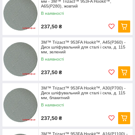
мм - 3M™ Trizact™ 953FA Hookit™,
А65(P280), жовтий
В наявності
237,50
₴
3M™ Trizact™ 953FA Hookit™, А45(P360) -
Диск шліфувальний для сталі і скла, д. 115
мм, зелений
В наявності
237,50
₴
3M™ Trizact™ 953FA Hookit™, А30(P700) -
Диск шліфувальний для сталі і скла, д. 115
мм, блакитний
В наявності
237,50
₴
3M™ Trizact™ 953FA Hookit™, А16(P1100) -