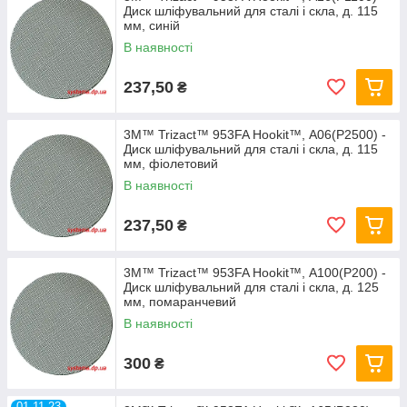
Диск шліфувальний для сталі і скла, д. 115
мм, синій
В наявності
237,50
₴
3M™ Trizact™ 953FA Hookit™, А06(P2500) -
Диск шліфувальний для сталі і скла, д. 115
мм, фіолетовий
В наявності
237,50
₴
3M™ Trizact™ 953FA Hookit™, А100(P200) -
Диск шліфувальний для сталі і скла, д. 125
мм, помаранчевий
В наявності
300
₴
01.11.23