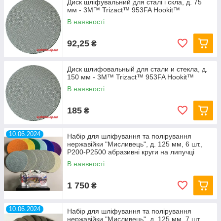
Диск шліфувальний для сталі і скла, д. 75
мм - 3M™ Trizact™ 953FA Hookit™
В наявності
92,25
₴
Диск шлифовальный для стали и стекла, д.
150 мм - 3M™ Trizact™ 953FA Hookit™
В наявності
185
₴
10.06.2024
Набір для шліфування та полірування
нержавійки "Мисливець", д. 125 мм, 6 шт.,
Р200-Р2500 абразивні круги на липучці
В наявності
1 750
₴
10.06.2024
Набір для шліфування та полірування
нержавійки "Мисливець", д. 125 мм, 7 шт.,