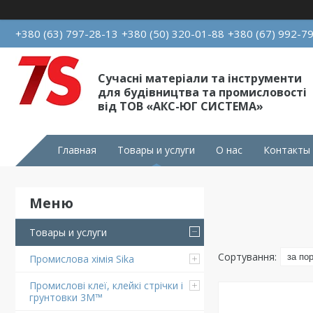
+380 (63) 797-28-13
+380 (50) 320-01-88
+380 (67) 992-7
Сучасні матеріали та інструменти
для будівництва та промисловості
від ТОВ «АКС-ЮГ СИСТЕМА»
Главная
Товары и услуги
О нас
Контакты
Товары и услуги
Промислова хімія Sika
Промислові клеї, клейкі стрічки і
грунтовки 3M™