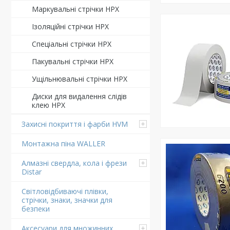
Маркувальні стрічки HPX
Ізоляційні стрічки HPX
Спеціальні стрічки HPX
Пакувальні стрічки HPX
Ущільнювальні стрічки HPX
Диски для видалення слідів
клею HPX
Захисні покриття і фарби HVM
Монтажна піна WALLER
Алмазні свердла, кола і фрези
Distar
Світловідбиваючі плівки,
стрічки, знаки, значки для
безпеки
Аксесуари для множинних