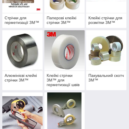
вже завоював довіру фахівців у всьому світі. Важливо
підкреслити, що наші товари — це ідеальне поєднання
ідеального якості і низьких і демократичних цін. Якщо у вас
Стрічки для
Паперові клейкі
Клейкі стрічки для
виникнуть які-небудь проблеми з вибором, ви можете сміливо
герметизації 3M™
стрічки 3M™
розмітки 3M™
звернутися до наших консультантів, вони обов'язково
допоможуть!
Алюмінієві клейкі
Клейкі стрічки
Пакувальний скотч
стрічки 3M™
3M™ для
3M™
герметизації швів