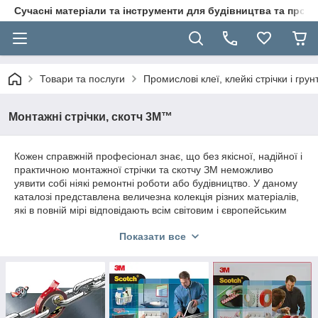
Сучасні матеріали та інструменти для будівництва та пр
Товари та послуги
Промислові клеї, клейкі стрічки і гр
Монтажні стрічки, скотч 3M™
Кожен справжній професіонал знає, що без якісної, надійної і
практичною монтажної стрічки та скотчу ЗМ неможливо
уявити собі ніякі ремонтні роботи або будівництво. У даному
каталозі представлена величезна колекція різних матеріалів,
які в повній мірі відповідають всім світовим і європейським
стандартам. Наші моделі знайшли найширше
Показати все
розповсюдження, їх використовують в різних галузях і
сферах: авіації, автомобільному та автобусному виробництві,
електроніки, флексографії та багатьох інших. Якість всіх
представлених матеріалів приємно вас здивує!
Монтажні стрічки для будівництва та