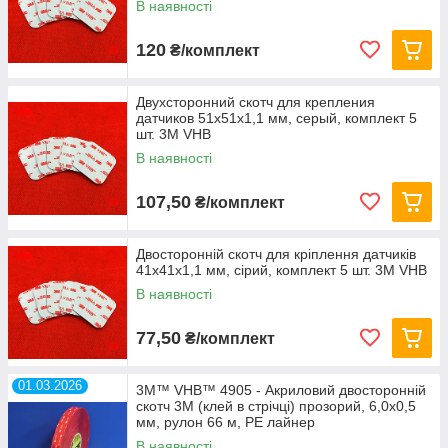
В наявності
120
₴/комплект
Двухсторонний скотч для крепления
датчиков 51х51х1,1 мм, серый, комплект 5
шт. 3M VHB
В наявності
107,50
₴/комплект
Двосторонній скотч для кріплення датчиків
41х41х1,1 мм, сірий, комплект 5 шт. 3M VHB
В наявності
77,50
₴/комплект
01.03.2026
3M™ VHB™ 4905 - Акриловий двосторонній
скотч 3M (клей в стрічці) прозорий, 6,0х0,5
мм, рулон 66 м, PE лайнер
В наявності