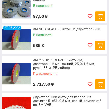
В наявності
97,50
₴
27.07.2022
3M VHB RP45F - Скотч 3M двухсторонний
В наявності
585
₴
3M™ VHB™ RP62F - Скотч 3М,
двосторонній монтажний, 25,0х1,6 мм,
рулон 33 м, PE лайнер
Під замовлення
2 717,50
₴
Двухсторонний скотч для крепления
датчиков 51х51х0,8 мм, серый, комплект 5
шт. 3M VHB