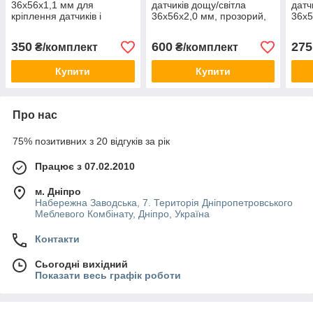
36х56х1,1 мм для
датчиків дощу/світла
датч
кріплення датчиків і
36х56х2,0 мм, прозорий,
36х5
відеокамер, чорний,
комплект 5 шт. 3M VHB
комп
комплект 5 шт. 3M VHB
350
600
275
₴/комплект
₴/комплект
Купити
Купити
Про нас
75% позитивних з 20 відгуків за рік
Працює з 07.02.2010
м. Дніпро
Набережна Заводська, 7. Територія Дніпропетровського
Меблевого Комбінату, Дніпро, Україна
Контакти
Сьогодні вихідний
Показати весь графік роботи