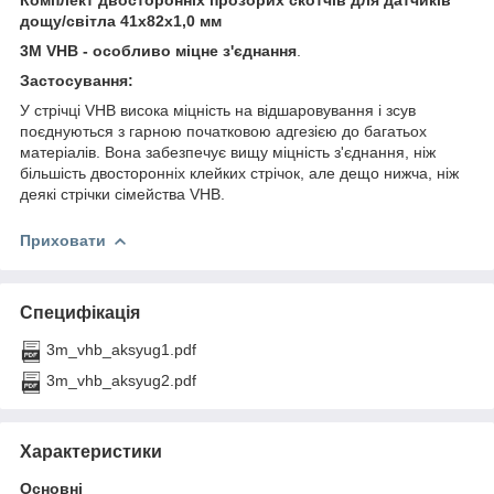
дощу/світла 41х82х1,0 мм
3M VHB - особливо міцне з'єднання
.
Застосування:
У стрічці VHB висока міцність на відшаровування і зсув
поєднуються з гарною початковою адгезією до багатьох
матеріалів. Вона забезпечує вищу міцність з'єднання, ніж
більшість двосторонніх клейких стрічок, але дещо нижча, ніж
деякі стрічки сімейства VHB.
Приховати
Специфікація
3m_vhb_aksyug1.pdf
3m_vhb_aksyug2.pdf
Характеристики
Основні