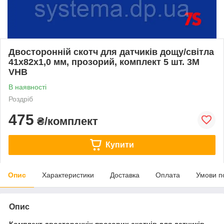
Двосторонній скотч для датчиків дощу/світла
41х82х1,0 мм, прозорий, комплект 5 шт. 3M
VHB
В наявності
Роздріб
475
₴/комплект
Купити
Опис
Характеристики
Доставка
Оплата
Умови п
Опис
Комплект двосторонніх прозорих скотчів для датчиків