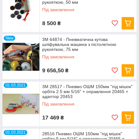
рукояткою, 50 мм
Під замовлення
8 500
₴
New
3M 64874 - Пневматична кутова
шліфувальна машина з пістолетною
рукояткою, 75 мм
Під замовлення
9 656,50
₴
01.03.2021
3M 28517 - Пневмо ОШМ 150мм "під мішок"
орбіта 2.5 мм 5/16" + оправлення 20465 +
адаптор 20453
Під замовлення
17 469
₴
01.03.2021
28516 Пневмо ОШМ 150мм "під мішок"
орбіта 5 мм 5/16" + оправлення 20465 +