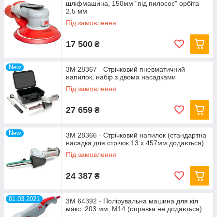
шліфмашина, 150мм "під пилосос" орбіта
2.5 мм
Під замовлення
17 500
₴
New
3M 28367 - Стрічковий пневматичний
напилок, набір з двома насадками
Під замовлення
27 659
₴
New
3M 28366 - Стрічковий напилок (стандартна
насадка для стрічок 13 х 457мм додається)
Під замовлення
24 387
₴
01.03.2021
3M 64392 - Полірувальна машина для кіл
макс. 203 мм, М14 (оправка не додається)