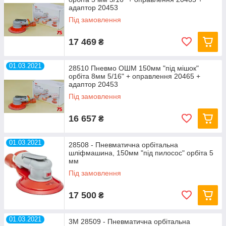
адаптор 20453
Під замовлення
17 469
₴
01.03.2021
28510 Пневмо ОШМ 150мм "під мішок"
орбіта 8мм 5/16" + оправлення 20465 +
адаптор 20453
Під замовлення
16 657
₴
01.03.2021
28508 - Пневматична орбітальна
шліфмашина, 150мм "під пилосос" орбіта 5
мм
Під замовлення
17 500
₴
01.03.2021
3M 28509 - Пневматична орбітальна