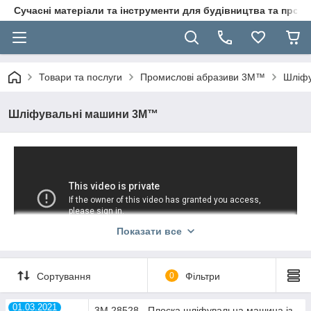
Сучасні матеріали та інструменти для будівництва та пр
Товари та послуги
Промислові абразиви 3M™
Шліф
Шліфувальні машини 3М™
Показати все
Сортування
0
Фільтри
01.03.2021
3M 28528 - Плоска шліфувальна машина із