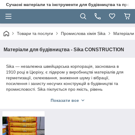
Сучасні матеріали та інструменти для будівництва та пр
Товари та послуги
Промислова хімія Sika
Матеріали
Матеріали для будівництва - Sika CONSTRUCTION
Sika — незалежна швейцарська корпорація, заснована в
1910 році в Цюріху, є лідером у виробництві матеріалів для
герметизації, склеювання, зниження шуму і вібрації,
посилення і захисту несучих конструкцій в будівництві та
промисловості. Sika піклується про якість, рівень
обслуговування, безпеки та захисту навколишнього
Показати все
середовища. Дочірні компанії більш ніж в 70 країнах і понад
11000 співробітників тісно пов'язують споживачів з Sika і
гарантують успіх ділового співробітництва.