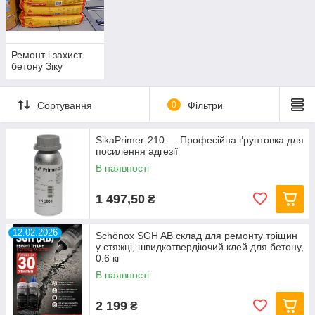
Ремонт і захист
бетону Зіку
Сортування
0
Фільтри
SikaPrimer-210 — Професійна ґрунтовка для
посилення адгезії
В наявності
1 497,50
₴
12.02.2026
Schönox SGH AB склад для ремонту тріщин
у стяжці, швидкотвердіючий клей для бетону,
0.6 кг
В наявності
2 199
₴