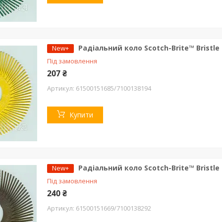
Радіальний коло Scotch-Brite™ Bristle
New+
Під замовлення
207 ₴
61500151685/7100138194
Купити
Радіальний коло Scotch-Brite™ Bristl
New+
Під замовлення
240 ₴
61500151669/7100138292