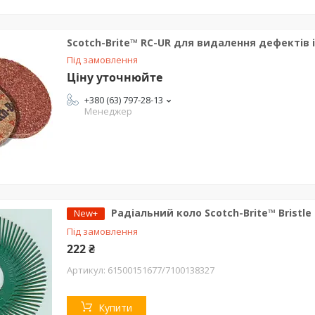
Scotch-Brite™ RC-UR для видалення дефектів 
Під замовлення
Ціну уточнюйте
+380 (63) 797-28-13
Менеджер
Радіальний коло Scotch-Brite™ Bristle
New+
Під замовлення
222 ₴
61500151677/7100138327
Купити