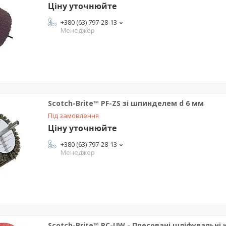
Ціну уточнюйте
+380 (63) 797-28-13
Менеджер
Scotch-Brite™ PF-ZS зі шпинделем d 6 мм
Під замовлення
Ціну уточнюйте
+380 (63) 797-28-13
Менеджер
Scotch-Brite™ RC-UW - Пресовані шліфувальні 