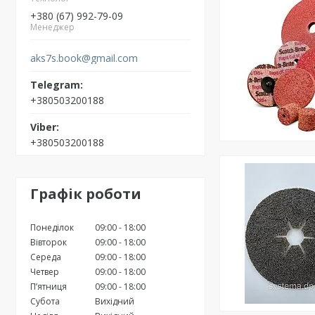
+380 (67) 992-79-09
Менеджер
aks7s.book@gmail.com
+380503200188
+380503200188
Графік роботи
Понеділок
09:00
18:00
Вівторок
09:00
18:00
Середа
09:00
18:00
Четвер
09:00
18:00
Пʼятниця
09:00
18:00
Субота
Вихідний