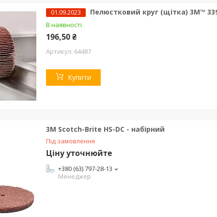
Пелюстковий круг (щітка) 3M™ 339
01.09.2023
В наявності
196,50 ₴
64487
Купити
3M Scotch-Brite HS-DC - набірний
Під замовлення
Ціну уточнюйте
+380 (63) 797-28-13
Менеджер