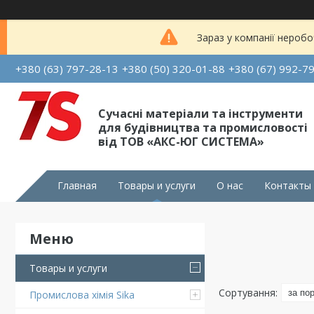
Зараз у компанії неробо
+380 (63) 797-28-13
+380 (50) 320-01-88
+380 (67) 992-7
Сучасні матеріали та інструменти
для будівництва та промисловості
від ТОВ «АКС-ЮГ СИСТЕМА»
Главная
Товары и услуги
О нас
Контакты
Товары и услуги
Промислова хімія Sika