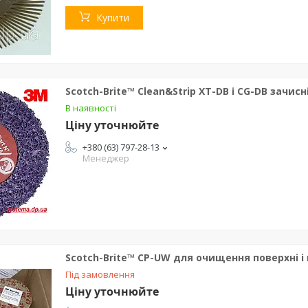
Купити
Scotch-Brite™ Clean&Strip XT-DB і CG-DB зачисн
В наявності
Ціну уточнюйте
+380 (63) 797-28-13
Менеджер
Scotch-Brite™ CP-UW для очищення поверхні 
Під замовлення
Ціну уточнюйте