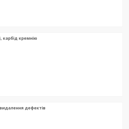
і, карбід кремнію
і видалення дефектів