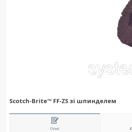
Scotch-Brite™ FF-ZS зі шпинделем
Опис
Х