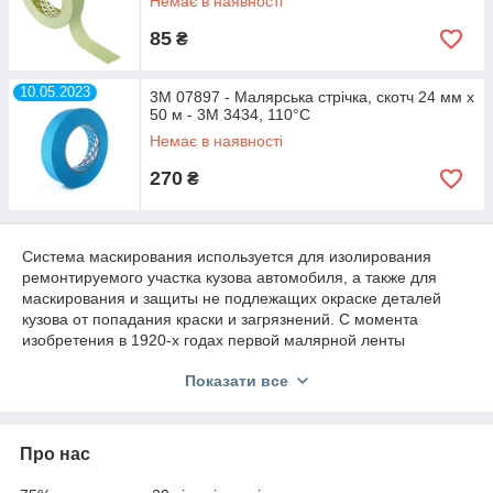
Немає в наявності
85
₴
10.05.2023
3M 07897 - Малярська стрічка, скотч 24 мм х
50 м - 3M 3434, 110°С
Немає в наявності
270
₴
Система маскирования используется для изолирования
ремонтируемого участка кузова автомобиля, а также для
маскирования и защиты не подлежащих окраске деталей
кузова от попадания краски и загрязнений. С момента
изобретения в 1920-х годах первой малярной ленты
компания 3М оставалась инновационным лидером в области
Показати все
производства маскирующих материалов. Бренд Scotch® для
многих является синонимом идеальной малярной ленты. На
сегодняшний день компания 3М поставляет наиболее
продвинутую линейку маскирующих материалов для
Про нас
ремонта автомобиля.