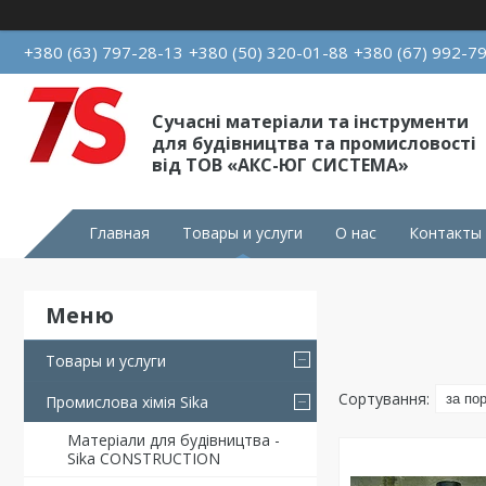
+380 (63) 797-28-13
+380 (50) 320-01-88
+380 (67) 992-7
Сучасні матеріали та інструменти
для будівництва та промисловості
від ТОВ «АКС-ЮГ СИСТЕМА»
Главная
Товары и услуги
О нас
Контакты
Товары и услуги
Промислова хімія Sika
Матеріали для будівництва -
Sika CONSTRUCTION