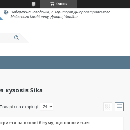
Кошик
Набережна Заводська, 7. Територія Дніпропетровського
Меблевого Комбінату, Дніпро, Україна
 кузовів Sika
окриття на основі бітуму, що наноситься