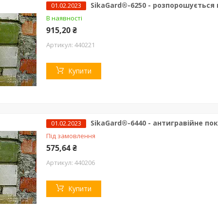
SikaGard®-6250 - розпорошується 
01.02.2023
В наявності
915,20 ₴
440221
Купити
SikaGard®-6440 - антигравійне пок
01.02.2023
Під замовлення
575,64 ₴
440206
Купити