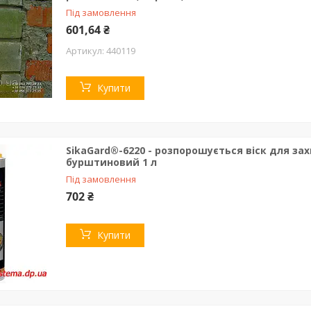
Під замовлення
601,64 ₴
440119
Купити
SikaGard®-6220 - розпорошується віск для за
бурштиновий 1 л
Під замовлення
702 ₴
Купити