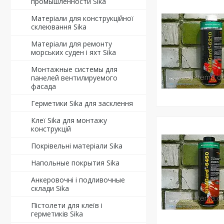
промышленности Sika
Матеріали для конструкційної
склеювання Sika
Матеріали для ремонту
морських суден і яхт Sika
Монтажные системы для
панелей вентилируемого
фасада
Герметики Sika для засклення
Клеї Sika для монтажу
конструкцій
Покрівельні матеріали Sika
Напольные покрытия Sika
Анкеровочні і подливочные
склади Sika
Пістолети для клеїв і
герметиків Sika