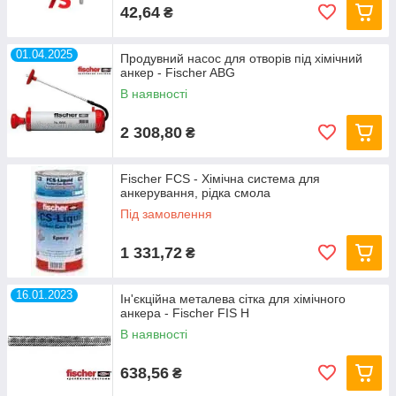
42,64
₴
01.04.2025
Продувний насос для отворів під хімічний
анкер - Fischer ABG
В наявності
2 308,80
₴
Fischer FCS - Хімічна система для
анкерування, рідка смола
Під замовлення
1 331,72
₴
16.01.2023
Ін'єкційна металева сітка для хімічного
анкера - Fischer FIS H
В наявності
638,56
₴