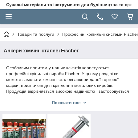
Сучасні матеріали та інструменти для будівництва та пр
Товари та послуги
Професійні кріпильні системи Fische
Анкери хімічні, сталеві Fischer
Особливим попитом у наших клієнтів користуються
професійні кріпильні вироби Fischer. У цьому розділі ви
можете замовити хімічні і сталеві анкери даної торгової
марки, призначені для кріплення металевих виробів.
Продукція відрізняється високою надійністю і застосовується
з різними поверхнями, від бетонних до дерев'яних.
Показати все
Продукція Fischer для кріплення
металевих виробів