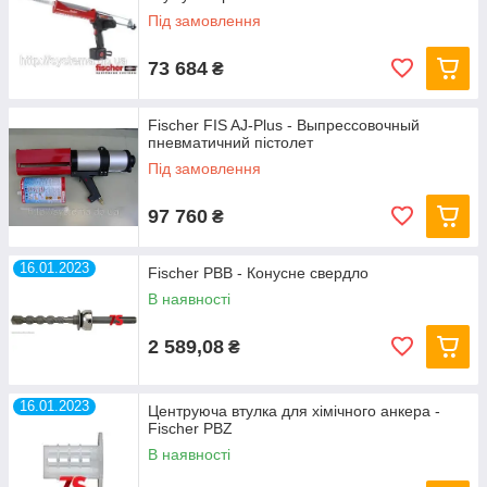
Під замовлення
73 684
₴
Fischer FIS AJ-Plus - Выпрессовочный
пневматичний пістолет
Під замовлення
97 760
₴
16.01.2023
Fischer PBB - Конусне свердло
В наявності
2 589,08
₴
16.01.2023
Центруюча втулка для хімічного анкера -
Fischer PBZ
В наявності