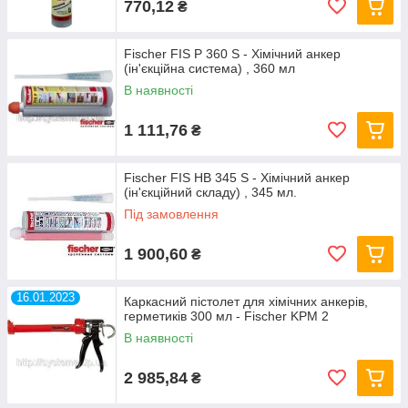
770,12
₴
Fischer FIS P 360 S - Хімічний анкер
(ін'єкційна система) , 360 мл
В наявності
1 111,76
₴
Fischer FIS HB 345 S - Хімічний анкер
(ін'єкційний складу) , 345 мл.
Під замовлення
1 900,60
₴
16.01.2023
Каркасний пістолет для хімічних анкерів,
герметиків 300 мл - Fischer KPM 2
В наявності
2 985,84
₴