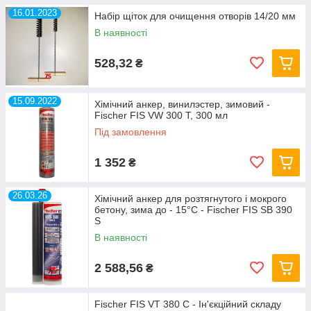
объектов, более долговечные и надежные. Мы являемся
16.01.2023
Набір щіток для очищення отворів 14/20 мм
профильной лабораторией строительных материалов,
В наявності
поэтому имеем полное право гарантировать высокую
эффективность реализуемой крепежной продукции и ее
отличную функциональность. Обратитесь к специалистам
528,32
₴
«АКС-ЮГ СИСТЕМА» и получите профессиональную
консультацию по всему ассортименту изделий Fischer. Наши
анкеры удобны в эксплуатации и обеспечивают
15.09.2022
Хімічний анкер, винилэстер, зимовий -
максимальную безопасность строительно-монтажного
Fischer FIS VW 300 T, 300 мл
процесса!
Під замовлення
1 352
₴
26.03.26
Хімічний анкер для розтягнутого і мокрого
бетону, зима до - 15°C - Fischer FIS SB 390
S
В наявності
2 588,56
₴
Fischer FIS VT 380 C - Ін'єкційний складу