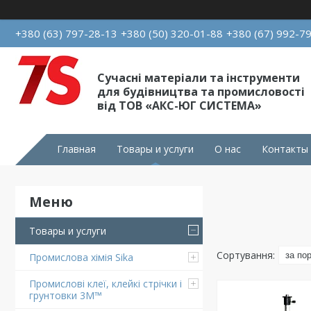
+380 (63) 797-28-13
+380 (50) 320-01-88
+380 (67) 992-7
Сучасні матеріали та інструменти
для будівництва та промисловості
від ТОВ «АКС-ЮГ СИСТЕМА»
Главная
Товары и услуги
О нас
Контакты
Товары и услуги
Промислова хімія Sika
Промислові клеї, клейкі стрічки і
грунтовки 3M™