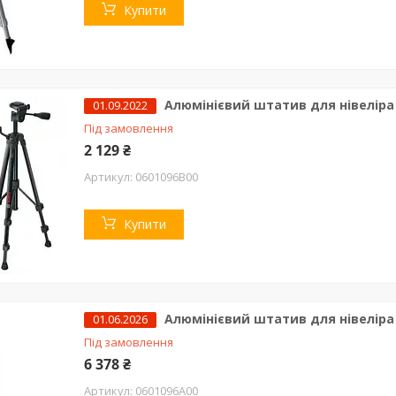
Купити
Алюмінієвий штатив для нівеліра 
01.09.2022
Під замовлення
2 129 ₴
0601096B00
Купити
Алюмінієвий штатив для нівеліра 
01.06.2026
Під замовлення
6 378 ₴
0601096A00