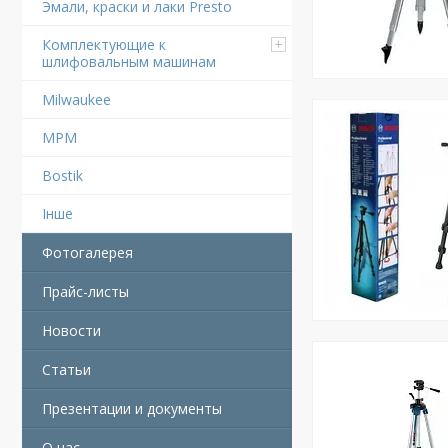
Эмали, краски и лаки Presto
Комплектующие к
шлифовальным машинам
Milwaukee
MPM
Bostik
Інше
Фотогалерея
Прайс-листы
Новости
Статьи
Презентации и документы
О нас