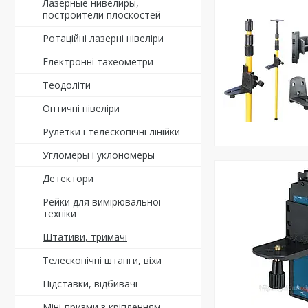
Лазерные нивелиры,
построители плоскостей
Ротаційні лазерні нівеліри
Електронні тахеометри
Теодоліти
Оптичні нівеліри
Рулетки і телескопічні лінійки
Угломеры і уклономеры
Детектори
Рейки для вимірювальної
техніки
Штативи, тримачі
Телескопічні штанги, віхи
Підставки, відбивачі
Міні-призми з кріпленням