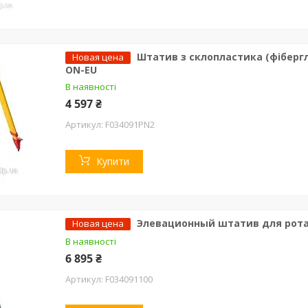
Штатив з склопластика (фібергл
Новая цена
ON-EU
В наявності
4 597 ₴
F034091PN2
Купити
Элевационный штатив для ротаці
Новая цена
В наявності
6 895 ₴
F034091100