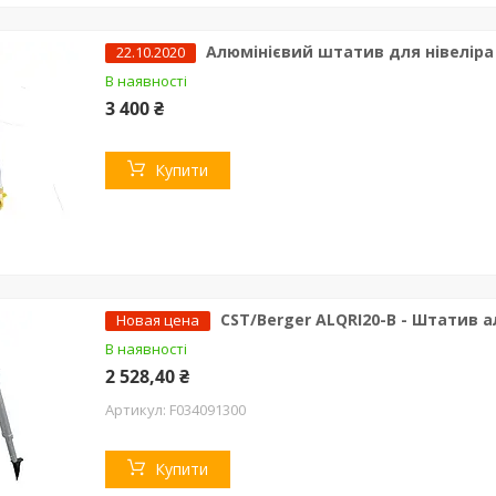
Алюмінієвий штатив для нівеліра Niv
22.10.2020
В наявності
3 400 ₴
Купити
CST/Berger ALQRI20-B - Штатив а
Новая цена
В наявності
2 528,40 ₴
F034091300
Купити