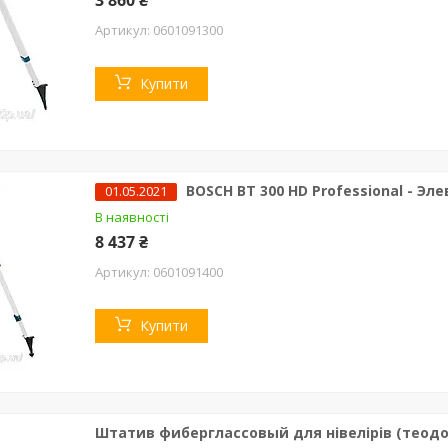
3 860 ₴
0601091300
Купити
BOSCH BT 300 HD Professional - Э
01.05.2021
В наявності
8 437 ₴
0601091400
Купити
Штатив фиберглассовый для нівелірів (теодол