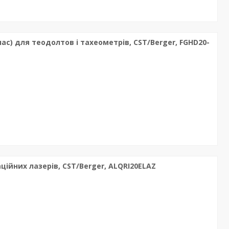
ас) для теодолтов і тахеометрів, CST/Berger, FGHD20-
йних лазерів, CST/Berger, ALQRI20ELAZ