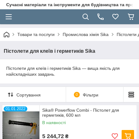
Сучасні матеріали та інструменти для будівництва та пр
Товари та послуги
Промислова хімія Sika
Пістолети д
Пістолети для клеїв і герметиків Sika
Пістолети для клеїв і герметиків Sika — вища якість для
найскладніших завдань.
Сортування
0
Фільтри
01.01.2022
Sika® Powerflow Combi - Пістолет для
герметиків, 600 мл
В наявності
5 244,72
₴