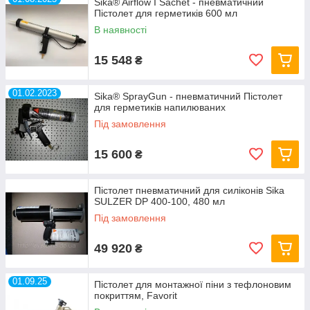
Sika® Airflow I Sachet - пневматичний
Пістолет для герметиків 600 мл
В наявності
15 548
₴
01.02.2023
Sika® SprayGun - пневматичний Пістолет
для герметиків напилюваних
Під замовлення
15 600
₴
Пістолет пневматичний для силіконів Sika
SULZER DP 400-100, 480 мл
Під замовлення
49 920
₴
01.09.25
Пістолет для монтажної піни з тефлоновим
покриттям, Favorit