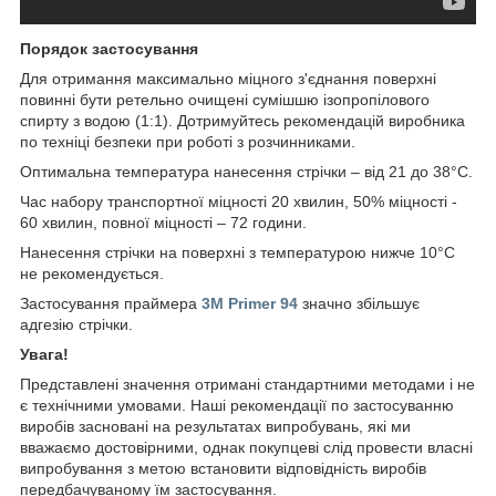
Порядок застосування
Для отримання максимально міцного з'єднання поверхні
повинні бути ретельно очищені сумішшю ізопропілового
спирту з водою (1:1). Дотримуйтесь рекомендацій виробника
по техніці безпеки при роботі з розчинниками.
Оптимальна температура нанесення стрічки – від 21 до 38°C.
Час набору транспортної міцності 20 хвилин, 50% міцності -
60 хвилин, повної міцності – 72 години.
Нанесення стрічки на поверхні з температурою нижче 10°C
не рекомендується.
Застосування праймера
3M Primer 94
значно збільшує
адгезію стрічки.
Увага!
Представлені значення отримані стандартними методами і не
є технічними умовами. Наші рекомендації по застосуванню
виробів засновані на результатах випробувань, які ми
вважаємо достовірними, однак покупцеві слід провести власні
випробування з метою встановити відповідність виробів
передбачуваному їм застосування.