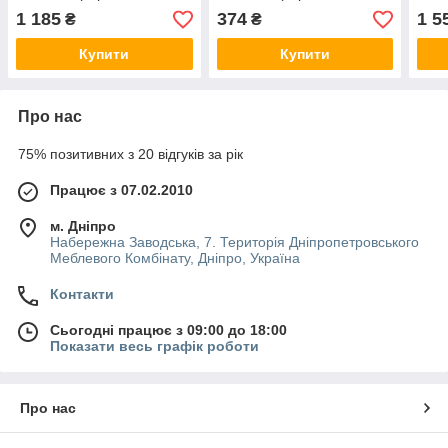
в стрічці), 19,0х1,1 мм,
в стрічці), 6,0х1,1 мм,
в ст
1 185
374
1 5
₴
₴
рулон 3 м
рулон 3 м
руло
Купити
Купити
Про нас
75% позитивних з 20 відгуків за рік
Працює з 07.02.2010
м. Дніпро
Набережна Заводська, 7. Територія Дніпропетровського
Меблевого Комбінату, Дніпро, Україна
Контакти
Сьогодні працює з 09:00 до 18:00
Показати весь графік роботи
Про нас