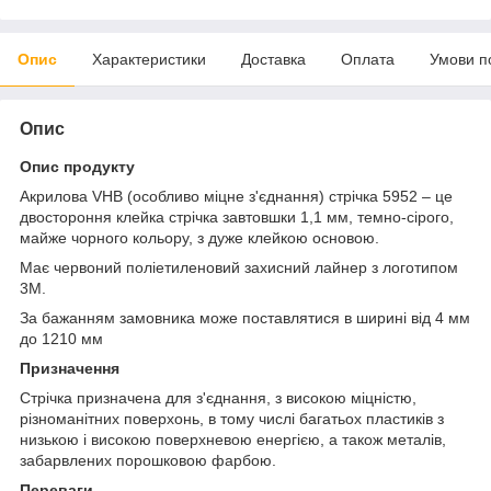
Опис
Характеристики
Доставка
Оплата
Умови п
Опис
Опис продукту
Акрилова VHB (особливо міцне з'єднання) стрічка 5952 – це
двостороння клейка стрічка завтовшки 1,1 мм, темно-сірого,
майже чорного кольору, з дуже клейкою основою.
Має червоний поліетиленовий захисний лайнер з логотипом
3M.
За бажанням замовника може поставлятися в ширині від 4 мм
до 1210 мм
Призначення
Стрічка призначена для з'єднання, з високою міцністю,
різноманітних поверхонь, в тому числі багатьох пластиків з
низькою і високою поверхневою енергією, а також металів,
забарвлених порошковою фарбою.
Переваги