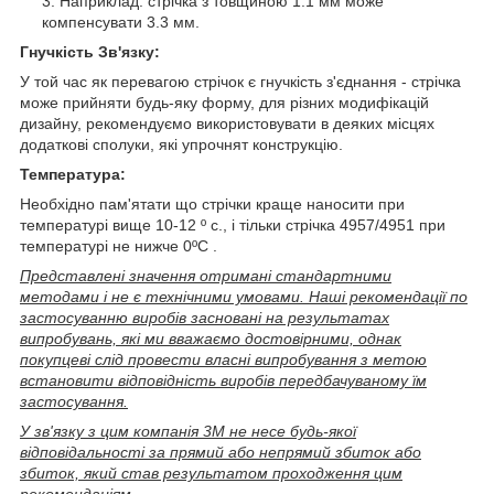
Наприклад: стрічка з товщиною 1.1 мм може
компенсувати 3.3 мм.
Гнучкість Зв'язку:
У той час як перевагою стрічок є гнучкість з'єднання - стрічка
може прийняти будь-яку форму, для різних модифікацій
дизайну, рекомендуємо використовувати в деяких місцях
додаткові сполуки, які упрочнят конструкцію.
Температура:
Необхідно пам'ятати що стрічки краще наносити при
температурі вище 10-12 º с., і тільки стрічка 4957/4951 при
температурі не нижче 0ºС .
Представлені значення отримані стандартними
методами і не є технічними умовами. Наші рекомендації по
застосуванню виробів засновані на результатах
випробувань, які ми вважаємо достовірними, однак
покупцеві слід провести власні випробування з метою
встановити відповідність виробів передбачуваному їм
застосування.
У зв'язку з цим компанія 3М не несе будь-якої
відповідальності за прямий або непрямий збиток або
збиток, який став результатом проходження цим
рекомендаціям.