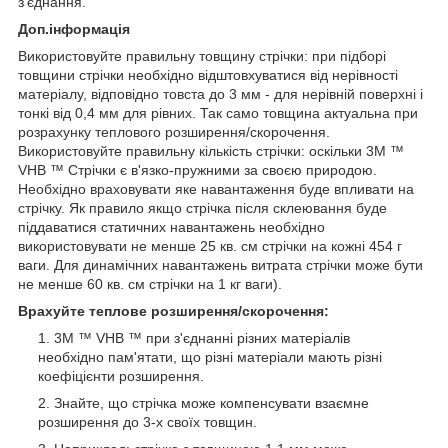
з'єднання.
Доп.інформація
Використовуйте правильну товщину стрічки: при підборі
товщини стрічки необхідно відштовхуватися від нерівності
матеріалу, відповідно товста до 3 мм - для нерівній поверхні і
тонкі від 0,4 мм для рівних. Так само товщина актуальна при
розрахунку теплового розширення/скорочення.
Використовуйте правильну кількість стрічки: оскільки 3M ™
VHB ™ Стрічки є в'язко-пружними за своєю природою.
Необхідно враховувати яке навантаження буде впливати на
стрічку. Як правило якщо стрічка після склеювання буде
піддаватися статичних навантажень необхідно
використовувати не менше 25 кв. см стрічки на кожні 454 г
ваги. Для динамічних навантажень витрата стрічки може бути
не менше 60 кв. см стрічки на 1 кг ваги).
Врахуйте теплове розширення/скорочення:
3M ™ VHB ™ при з'єднанні різних матеріалів
необхідно пам'ятати, що різні матеріали мають різні
коефіцієнти розширення.
Знайте, що стрічка може компенсувати взаємне
розширення до 3-х своїх товщин.