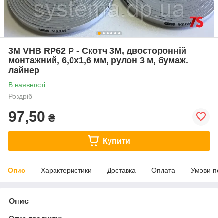
3M VHB RP62 P - Скотч 3М, двосторонній
монтажний, 6,0х1,6 мм, рулон 3 м, бумаж.
лайнер
В наявності
Роздріб
97,50
₴
Купити
Опис
Характеристики
Доставка
Оплата
Умови п
Опис
Опис продукту: