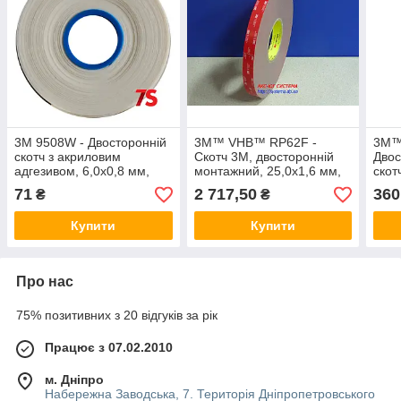
3M 9508W - Двосторонній
3M™ VHB™ RP62F -
3M™
скотч з акриловим
Скотч 3М, двосторонній
Двос
адгезивом, 6,0х0,8 мм,
монтажний, 25,0х1,6 мм,
скот
білий, рулон 5 м
рулон 33 м, PE лайнер
висо
71
2 717,50
360
₴
₴
9,0х
лай
Купити
Купити
Про нас
75% позитивних з 20 відгуків за рік
Працює з 07.02.2010
м. Дніпро
Набережна Заводська, 7. Територія Дніпропетровського