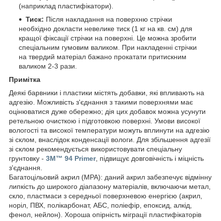
(наприклад пластифікатори).
Тиск:
Після накладання на поверхню стрічки
необхідно докласти невелике тиск (1 кг на кв. см) для
кращої фіксації стрічки на поверхні. Це можна зробити
спеціальним гумовим валиком. При накладенні стрічки
на твердий матеріал бажано прокатати притискним
валиком 2-3 рази.
Примітка
Деякі барвники і пластики містять добавки, які впливають на
адгезію. Можливість з'єднання з такими поверхнями має
оцінюватися дуже обережно; дія цих добавок можна усунути
ретельною очисткою і підготовкою поверхні. Умови високої
вологості та високої температури можуть вплинути на адгезію
зі склом, внаслідок конденсації вологи. Для збільшення адгезії
зі склом рекомендується використовувати спеціальну
грунтовку -
3M™ 94 Primer
, підвищує довговічність і міцність
з'єднання.
Багатоцільовий акрил (MPA): даний акрил забезпечує відмінну
липкість до широкого діапазону матеріалів, включаючи метал,
скло, пластмаси з середньої поверхневою енергією (акрил,
норіл, ПВХ, полікарбонат, АБС, поліефір, епоксид, алкід,
фенол, нейлон). Хороша опірність міграції пластифікаторів