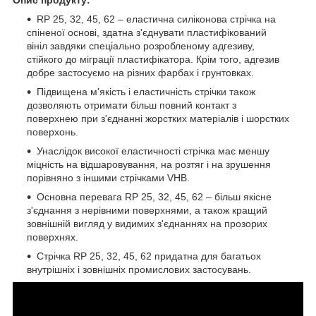
RP 25, 32, 45, 62 – еластична силіконова стрічка на
спіненої основі, здатна з'єднувати пластифікований
вініл завдяки спеціально розробленому адгезиву,
стійкого до міграції пластифікатора. Крім того, адгезив
добре застосуємо на різних фарбах і грунтовках.
Підвищена м'якість і еластичність стрічки також
дозволяють отримати більш повний контакт з
поверхнею при з'єднанні жорстких матеріалів і шорстких
поверхонь.
Унаслідок високої еластичності стрічка має меншу
міцність на відшаровування, на розтяг і на зрушення
порівняно з іншими стрічками VHB.
Основна перевага RP 25, 32, 45, 62 – більш якісне
з'єднання з нерівними поверхнями, а також кращий
зовнішній вигляд у видимих з'єднаннях на прозорих
поверхнях.
Стрічка RP 25, 32, 45, 62 придатна для багатьох
внутрішніх і зовнішніх промислових застосувань.