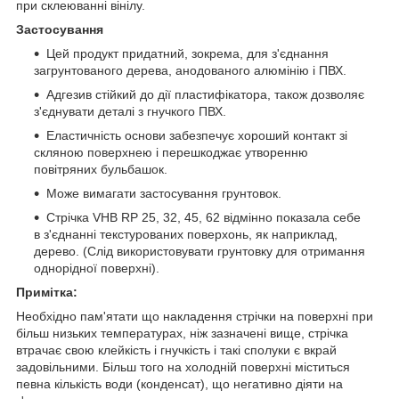
при склеюванні вінілу.
Застосування
Цей продукт придатний, зокрема, для з'єднання
загрунтованого дерева, анодованого алюмінію і ПВХ.
Адгезив стійкий до дії пластифікатора, також дозволяє
з'єднувати деталі з гнучкого ПВХ.
Еластичність основи забезпечує хороший контакт зі
скляною поверхнею і перешкоджає утворенню
повітряних бульбашок.
Може вимагати застосування грунтовок.
Стрічка VHB RP 25, 32, 45, 62 відмінно показала себе
в з'єднанні текстурованих поверхонь, як наприклад,
дерево. (Слід використовувати грунтовку для отримання
однорідної поверхні).
Примітка:
Необхідно пам'ятати що накладення стрічки на поверхні при
більш низьких температурах, ніж зазначені вище, стрічка
втрачає свою клейкість і гнучкість і такі сполуки є вкрай
задовільними. Більш того на холодній поверхні міститься
певна кількість води (конденсат), що негативно діяти на