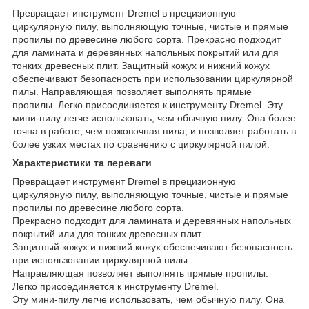
Превращает инструмент Dremel в прецизионную
циркулярную пилу, выполняющую точные, чистые и прямые
пропилы по древесине любого сорта. Прекрасно подходит
для ламината и деревянных напольных покрытий или для
тонких древесных плит. Защитный кожух и нижний кожух
обеспечивают безопасность при использовании циркулярной
пилы. Направляющая позволяет выполнять прямые
пропилы. Легко присоединяется к инструменту Dremel. Эту
мини-пилу легче использовать, чем обычную пилу. Она более
точна в работе, чем ножовочная пила, и позволяет работать в
более узких местах по сравнению с циркулярной пилой.
Характеристики та переваги
Превращает инструмент Dremel в прецизионную
циркулярную пилу, выполняющую точные, чистые и прямые
пропилы по древесине любого сорта.
Прекрасно подходит для ламината и деревянных напольных
покрытий или для тонких древесных плит.
Защитный кожух и нижний кожух обеспечивают безопасность
при использовании циркулярной пилы.
Направляющая позволяет выполнять прямые пропилы.
Легко присоединяется к инструменту Dremel.
Эту мини-пилу легче использовать, чем обычную пилу. Она