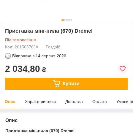
Приставка міні-пила (670) Dremel
Під замовлення
Код: 26150670JA
Роздріб
Відправка з
14 серпня 2026
2 034,80
₴
Купити
Опис
Характеристики
Доставка
Оплата
Умови п
Опис
Приставка міні-пила (670) Dremel