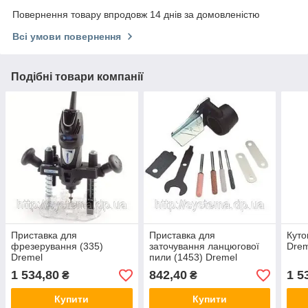
Повернення товару впродовж 14 днів за домовленістю
Всі умови повернення
Подібні товари компанії
Приставка для
Приставка для
Куто
фрезерування (335)
заточування ланцюгової
Drem
Dremel
пили (1453) Dremel
1 534,80
842,40
1 5
₴
₴
Купити
Купити