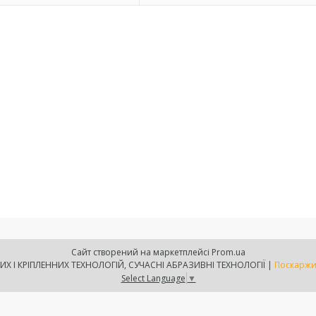
Сайт створений на маркетплейсі
Prom.ua
ТОВ АКС-ЮГ СИСТЕМА - ЛАБОРАТОРІЯ КЛЕЄВИХ І КРІПЛЕННИХ ТЕХНОЛОГІЙ, СУЧАСНІ АБРАЗИВНІ ТЕХНОЛОГІЇ |
Поскаржи
Select Language
▼