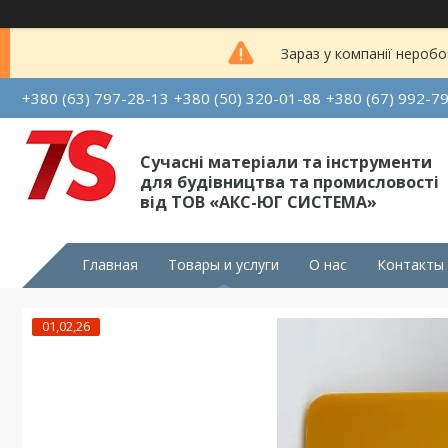
Зараз у компанії неробо
+380 (63) 797-28-13
+380 (50) 320-01-88
+380 (67) 992-7
Сучасні матеріали та інструменти
для будівництва та промисловості
від ТОВ «АКС-ЮГ СИСТЕМА»
Главная
Товары и услуги
О нас
Контакты
01,02,26