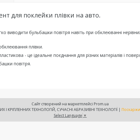
нт для поклейки плівки на авто.
ко виводити бульбашки повітря навіть при обклеюванні нерівни
 обклеювання плівки.
пластикова - це ідеальне поєднання для різних матеріалів і повер
башки повітря.
Сайт створений на маркетплейсі
Prom.ua
ТОВ АКС-ЮГ СИСТЕМА - ЛАБОРАТОРІЯ КЛЕЄВИХ І КРІПЛЕННИХ ТЕХНОЛОГІЙ, СУЧАСНІ АБРАЗИВНІ ТЕХНОЛОГІЇ |
Поскаржи
Select Language
▼