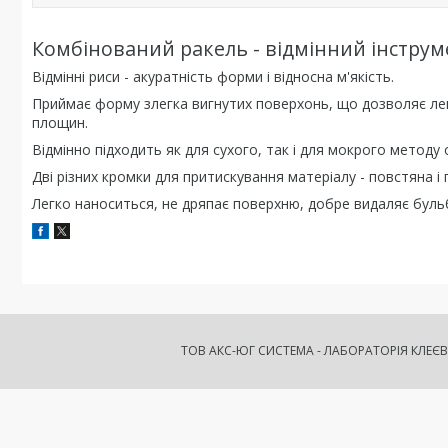
Комбінований ракель - відмінний інструме
Відмінні риси - акуратність форми і відносна м'якість.
Приймає форму злегка вигнутих поверхонь, що дозволяє лег
площин.
Відмінно підходить як для сухого, так і для мокрого методу
Дві різних кромки для притискування матеріалу - повстяна і 
Легко наноситься, не дряпає поверхню, добре видаляє буль