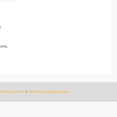
х
хонь.
тися на контент
|
Політика конфіденційності