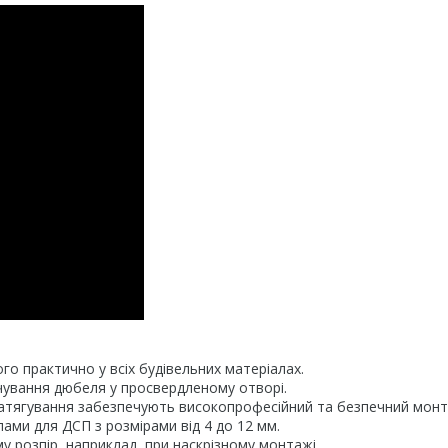
о практично у всіх будівельних матеріалах.
чування дюбеля у просвердленому отворі.
затягування забезпечують високопрофесійний та безпечний монт
ами для ДСП з розмірами від 4 до 12 мм.
 розпір, наприклад, при наскрізному монтажі.