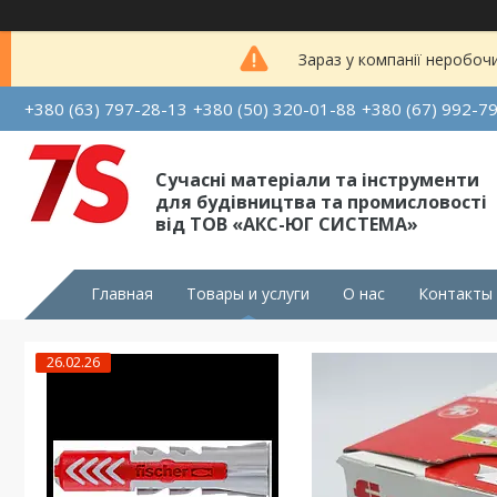
Зараз у компанії неробоч
+380 (63) 797-28-13
+380 (50) 320-01-88
+380 (67) 992-7
Сучасні матеріали та інструменти
для будівництва та промисловості
від ТОВ «АКС-ЮГ СИСТЕМА»
Главная
Товары и услуги
О нас
Контакты
26.02.26