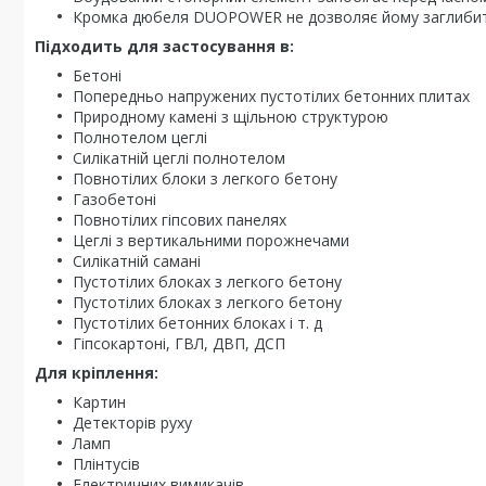
Кромка дюбеля DUOPOWER не дозволяє йому заглибитис
Підходить для застосування в:
Бетоні
Попередньо напружених пустотілих бетонних плитах
Природному камені з щільною структурою
Полнотелом цеглі
Силікатній цеглі полнотелом
Повнотілих блоки з легкого бетону
Газобетоні
Повнотілих гіпсових панелях
Цеглі з вертикальними порожнечами
Силікатній самані
Пустотілих блоках з легкого бетону
Пустотілих блоках з легкого бетону
Пустотілих бетонних блоках і т. д
Гіпсокартоні, ГВЛ, ДВП, ДСП
Для кріплення:
Картин
Детекторів руху
Ламп
Плінтусів
Електричних вимикачів