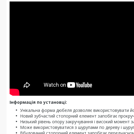
Інформація по установці:
Унікальна форма дюбеля дозволяє використовувати йог
Новий зубчастий стопорний елемент запобігає прокру
Низький рівень опору закручування і високий момент 
Може використовуватися з шурупами по дереву і шуруп
Вбудований стопорний елемент запобігає передчасному