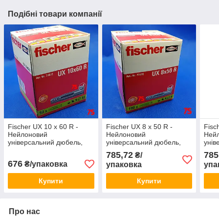
Подібні товари компанії
Fischer UX 10 x 60 R -
Fischer UX 8 x 50 R -
Fisc
Нейлоновий
Нейлоновий
Ней
універсальний дюбель,
універсальний дюбель,
унів
упаковка 50 шт.
упаковка 100 шт.
упак
785,72
785
₴/
676
₴/упаковка
упаковка
упа
Купити
Купити
Про нас