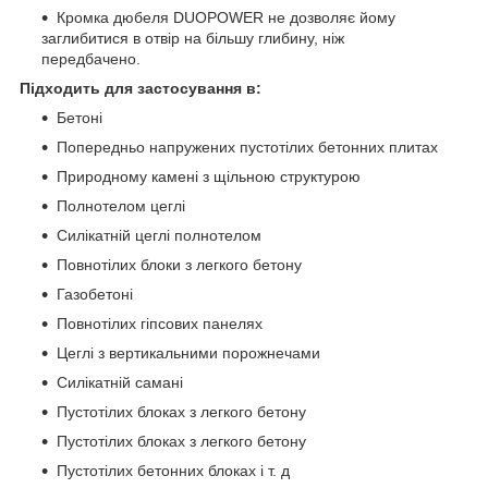
Кромка дюбеля DUOPOWER не дозволяє йому
заглибитися в отвір на більшу глибину, ніж
передбачено.
Підходить для застосування в:
Бетоні
Попередньо напружених пустотілих бетонних плитах
Природному камені з щільною структурою
Полнотелом цеглі
Силікатній цеглі полнотелом
Повнотілих блоки з легкого бетону
Газобетоні
Повнотілих гіпсових панелях
Цеглі з вертикальними порожнечами
Силікатній самані
Пустотілих блоках з легкого бетону
Пустотілих блоках з легкого бетону
Пустотілих бетонних блоках і т. д