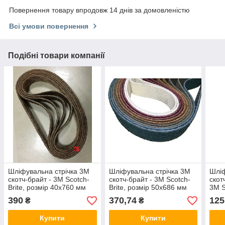
Повернення товару впродовж 14 днів за домовленістю
Всі умови повернення
Подібні товари компанії
Шліфувальна стрічка 3М
Шліфувальна стрічка 3М
Шліф
скотч-брайт - 3M Scotch-
скотч-брайт - 3M Scotch-
скот
Brite, розмір 40x760 мм
Brite, розмір 50х686 мм
3M S
мм
390
370,74
125
₴
₴
Купити
Купити