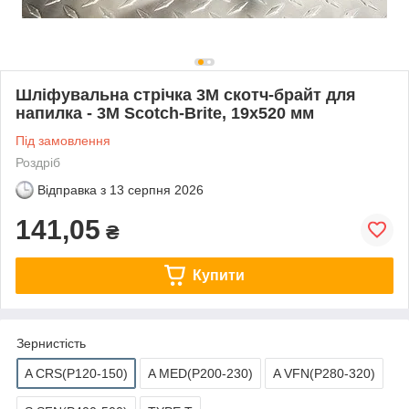
Шліфувальна стрічка 3М скотч-брайт для
напилка - 3M Scotch-Brite, 19x520 мм
Під замовлення
Роздріб
Відправка з
13 серпня 2026
141,05
₴
Купити
Зернистість
A CRS(P120-150)
A MED(P200-230)
A VFN(P280-320)