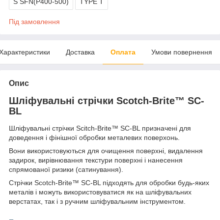
S SFN(P400-500)
TYPE T
Під замовлення
Характеристики
Доставка
Оплата
Умови повернення
Опис
Шліфувальні стрічки Scotch-Brite™ SC-
BL
Шліфувальні стрічки Scitch-Brite™ SC-BL призначені для
доведення і фінішної обробки металевих поверхонь.
Вони використовуються для очищення поверхні, видалення
задирок, вирівнювання текстури поверхні і нанесення
спрямованої ризики (сатинування).
Стрічки Scotch-Brite™ SC-BL підходять для обробки будь-яких
металів і можуть використовуватися як на шліфувальних
верстатах, так і з ручним шліфувальним інструментом.