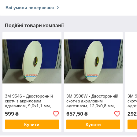
Всі умови повернення
Подібні товари компанії
3M 9546 - Двосторонній
3M 9508W - Двосторонній
3M 9
скотч з акриловим
скотч з акриловим
скот
адгезивом, 9,0х1,1 мм,
адгезивом, 12,0х0,8 мм,
адге
білий, рулон 66 м
білий, рулон 66 м
біли
599
657,50
292
₴
₴
Купити
Купити