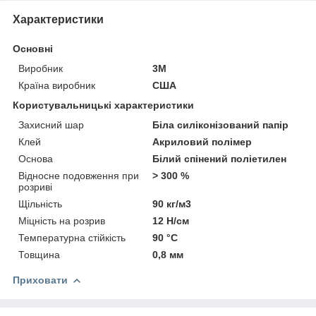
Характеристики
Основні
Виробник
3М
Країна виробник
США
Користувальницькі характеристики
Захисний шар
Біла силіконізований папір
Клей
Акриловий полімер
Основа
Білий спінений поліетилен
Відносне подовження при
> 300 %
розриві
Щільність
90 кг/м3
Міцність на розрив
12 Н/см
Температурна стійкість
90 °С
Товщина
0,8 мм
Приховати