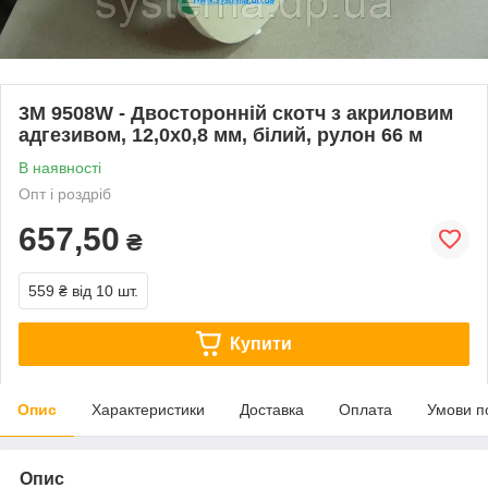
3M 9508W - Двосторонній скотч з акриловим
адгезивом, 12,0х0,8 мм, білий, рулон 66 м
В наявності
Опт і роздріб
657,50
₴
559 ₴
від 10 шт.
Купити
Опис
Характеристики
Доставка
Оплата
Умови п
Опис