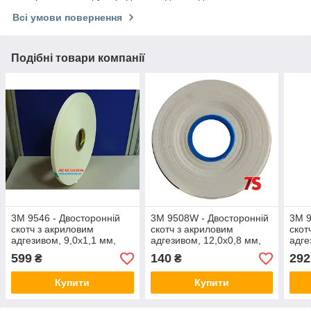
Всі умови повернення
Подібні товари компанії
3M 9546 - Двосторонній
3M 9508W - Двосторонній
3M 9
скотч з акриловим
скотч з акриловим
скот
адгезивом, 9,0х1,1 мм,
адгезивом, 12,0х0,8 мм,
адге
білий, рулон 66 м
білий, рулон 5 м
біли
599
140
292
₴
₴
Купити
Купити