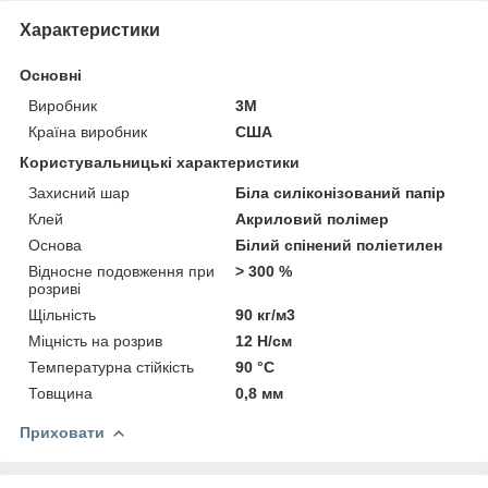
Характеристики
Основні
Виробник
3М
Країна виробник
США
Користувальницькі характеристики
Захисний шар
Біла силіконізований папір
Клей
Акриловий полімер
Основа
Білий спінений поліетилен
Відносне подовження при
> 300 %
розриві
Щільність
90 кг/м3
Міцність на розрив
12 Н/см
Температурна стійкість
90 °С
Товщина
0,8 мм
Приховати