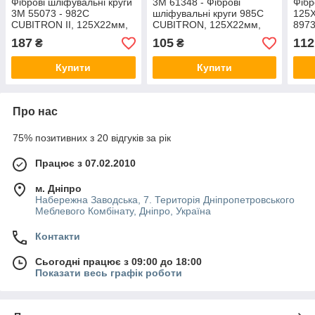
Фіброві шліфувальні круги
3M 61348 - Фіброві
Фібр
3M 55073 - 982С
шліфувальні круги 985C
125Х
CUBITRON II, 125Х22мм,
CUBITRON, 125Х22мм,
8973
P36+
P36, для виробів з
187
105
112
₴
₴
нержавіючої сталі
Купити
Купити
Про нас
75% позитивних з 20 відгуків за рік
Працює з 07.02.2010
м. Дніпро
Набережна Заводська, 7. Територія Дніпропетровського
Меблевого Комбінату, Дніпро, Україна
Контакти
Сьогодні працює з 09:00 до 18:00
Показати весь графік роботи