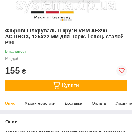
Фіброві шліфувальні круги VSM AF890
ACTIROX, 125х22 мм для нерж. і спец. сталей
P36
В наявності
Роздріб
155
₴
Купити
Опис
Характеристики
Доставка
Оплата
Умови п
Опис
Керамічне зерно правильної геометричної форми забезпечує