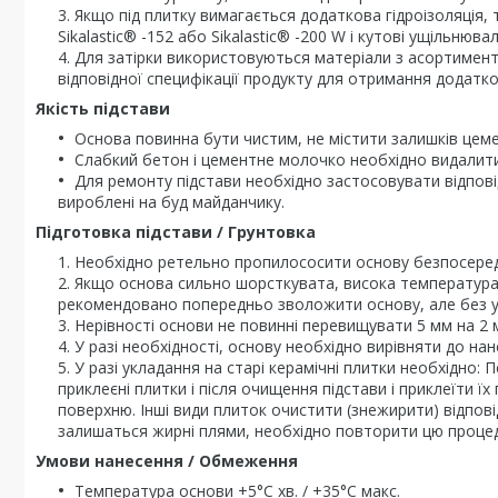
Якщо під плитку вимагається додаткова гідроізоляція, 
Sikalastic® -152 або Sikalastic® -200 W і кутові ущільнюва
Для затірки використовуються матеріали з асортименту 
відповідної специфікації продукту для отримання додатко
Якість підстави
Основа повинна бути чистим, не містити залишків цеме
Слабкий бетон і цементне молочко необхідно видалити
Для ремонту підстави необхідно застосовувати відповід
вироблені на буд майданчику.
Підготовка підстави / Грунтовка
Необхідно ретельно пропилососити основу безпосере
Якщо основа сильно шорсткувата, висока температура 
рекомендовано попередньо зволожити основу, але без у
Нерівності основи не повинні перевищувати 5 мм на 2 м
У разі необхідності, основу необхідно вирівняти до на
У разі укладання на старі керамічні плитки необхідно: П
приклеєні плитки і після очищення підстави і приклеїти 
поверхню. Інші види плиток очистити (знежирити) відпо
залишаться жирні плями, необхідно повторити цю процед
Умови нанесення / Обмеження
Температура основи +5°C хв. / +35°C макс.