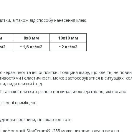
литки, а також від способу нанесення клею.
м
8x8 мм
10x10 мм
/м2
~1,6 кг/м2
~2 кг/м2
керамічної та іншої плитки. Товщина шару, що клеїть, не пови
ивостями і еластичності, може застосовуватися в ситуаціях, ко
, види плитки і т. д.
та іншої плитки з різною поглинальною здатністю, які погано
 і зовні приміщень
івельні розчини, гіпсокартон та ін.
а
чні деформації SikaCeram® -255 може використовуватися на