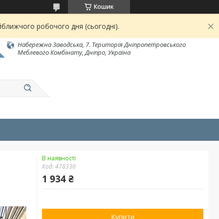
Кошик
йближчого робочого дня (сьогодні).
Набережна Заводська, 7. Територія Дніпропетровського
Меблевого Комбінату, Дніпро, Україна
В наявності
Код:
478330
1 934 ₴
Купити