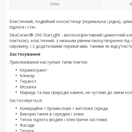
Опис
Х
Еластичний, подвійний консистенції (нормальна і рідка), ц
підлоги і стін.
SikaCeram®-290 StarLight - високоефективний цементний кл
плиткою), еластичний, з низьким рівнем пилоутворення під ч
сировину, і з додатковими перевагами, такими як відсутніст
Застосування
Приклеювання наступних типів плитки:
Керамограніт
Клінкер
Теракот
Мозаїка
Мармур та інші природні камені, не чутливі до зміни ко
Застосовується:
Комерційне / промислове / житлова середа
Використання в середині і зовні
Тепла підлога (водяні і електричні системи)
Фасади
Тераси