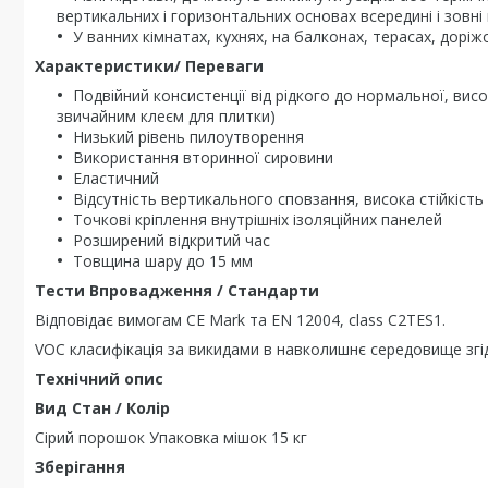
вертикальних і горизонтальних основах всередині і зовні
У ванних кімнатах, кухнях, на балконах, терасах, доріжо
Характеристики/ Переваги
Подвійний консистенції від рідкого до нормальної, вис
звичайним клеєм для плитки)
Низький рівень пилоутворення
Використання вторинної сировини
Еластичний
Відсутність вертикального сповзання, висока стійкіст
Точкові кріплення внутрішніх ізоляційних панелей
Розширений відкритий час
Товщина шару до 15 мм
Тести Впровадження / Стандарти
Відповідає вимогам СЕ Mark та EN 12004, class C2TES1.
VOC класифікація за викидами в навколишнє середовище зг
Технічний опис
Вид Стан / Колір
Сірий порошок Упаковка мішок 15 кг
Зберігання