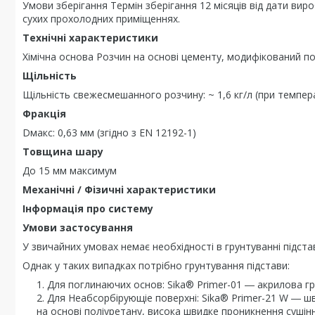
Умови зберігання Термін зберігання 12 місяців від дати вир
сухих прохолодних приміщеннях.
Технічні характеристики
Хімічна основа Розчин на основі цементу, модифікований п
Щільність
Щільність свежесмешанного розчину: ~ 1,6 кг/л (при темпера
Фракція
Dмакс: 0,63 мм (згідно з EN 12192-1)
Товщина шару
До 15 мм максимум
Механічні / Фізичні характеристики
Інформація про систему
Умови застосування
У звичайних умовах немає необхідності в грунтуванні підста
Однак у таких випадках потрібно грунтування підстави:
Для поглинаючих основ: Sika® Primer-01 ― акрилова гр
Для Неабсорбірующіе поверхні: Sika® Primer-21 W ― 
на основі поліуретану, висока швидке проникнення сушінн