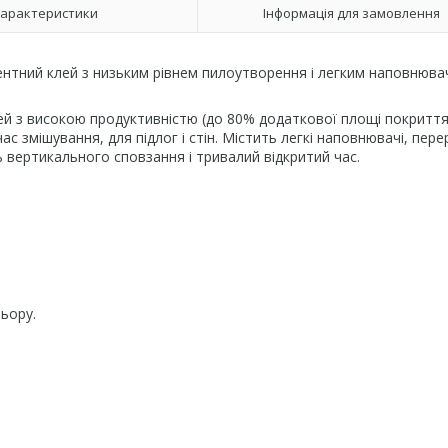
арактеристики
Інформація для замовлення
ементний клей з низьким рівнем пилоутворення і легким наповнюв
ей з високою продуктивністю (до 80% додаткової площі покритт
ас змішування, для підлог і стін. Містить легкі наповнювачі, пер
ь вертикального сповзання і тривалий відкритий час.
льору.