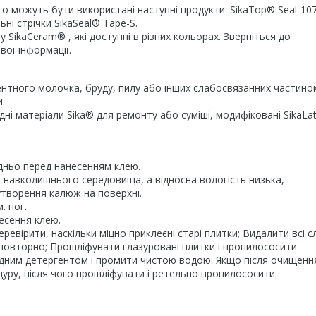
то можуть бути використані наступні продукти: SikaTop® Seal-107
льні стрічки SikaSeal® Tape-S.
SikaCeram® , які доступні в різних кольорах. Зверніться до
вої інформації.
нтного молочка, бруду, пилу або інших слабосвязанних частинок
.
ні матеріали Sika® для ремонту або суміші, модифіковані SikaLa
дньо перед нанесенням клею.
навколишнього середовища, а відносна вологість низька,
творення калюж на поверхні.
. пог.
несення клею.
еревірити, наскільки міцно приклеєні старі плитки; Видалити всі 
їх повторно; Прошліфувати глазуровані плитки і пропилососити
відним детергентом і промити чистою водою. Якщо після очищенн
уру, після чого прошліфувати і ретельно пропилососити