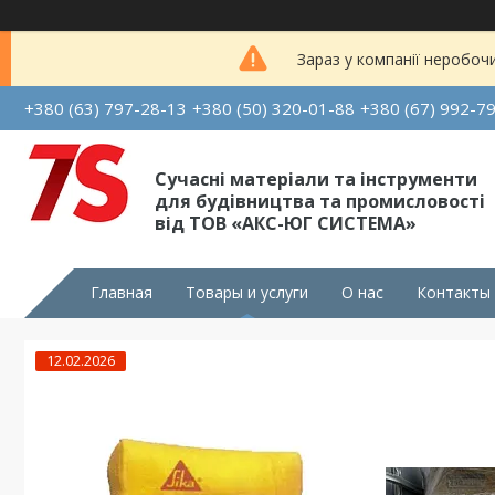
Зараз у компанії неробоч
+380 (63) 797-28-13
+380 (50) 320-01-88
+380 (67) 992-7
Сучасні матеріали та інструменти
для будівництва та промисловості
від ТОВ «АКС-ЮГ СИСТЕМА»
Главная
Товары и услуги
О нас
Контакты
12.02.2026