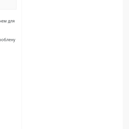
ачем для
я
ероблену