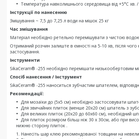
Температура навколишнього середовища від +5°C хв. /
Інструкції по нанесенню
Змішування ~ 7,5 до 7,25 л води на мішок 25 кг
Час змішування
Матеріал необхідно ретельно перемішувати з чистою водою 
Отриманий розчин залиште в ємності на 5-10 хв, після чог
застосування.
Інструменти
SikaCeram® -255 необхідно перемішати низькообертовим мікс
Спосіб нанесення / Інструмент
SikaCeram® -255 наноситься зубчастим шпателем, відповідн
Рекомендації:
Для мозаїки до (5х5 см) необхідно застосовувати шпат
Для звичайних плиток (менше 20х20 см) шпатель з зуб
Для великих плиток (20х20 до 60x60 см), необхідний ш
Для плиток розміром більш ніж 30 x 30см, або при ви
нижню сторону плиток .
Нанесіть шар клею рекомендованої товщини на невели