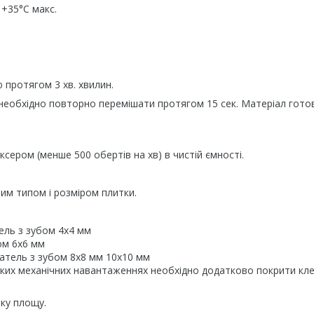
 +35°C макс.
протягом 3 хв. хвилин.
о необхідно повторно перемішати протягом 15 сек. Матеріал гото
ером (менше 500 обертів на хв) в чистій ємності.
им типом і розміром плитки.
ель з зубом 4x4 мм
ом 6x6 мм
патель з зубом 8x8 мм 10x10 мм
соких механічних навантаженнях необхідно додатково покрити кл
ку площу.