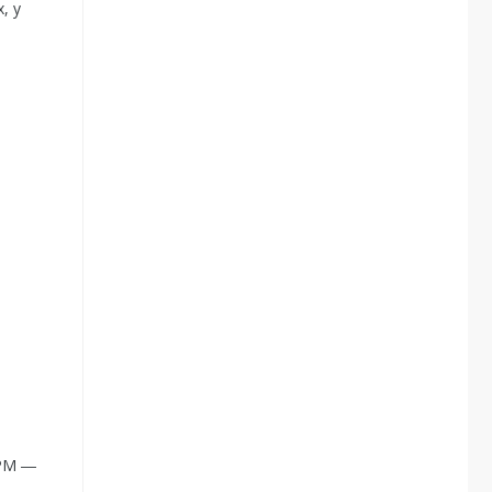
, у
DPM ―