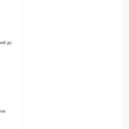
вий до
еєм