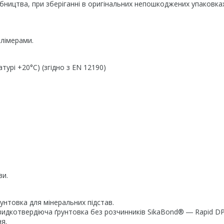
обництва, при зберіганні в оригінальних непошкоджених упаковках
олімерами.
турі +20°C) (згідно з EN 12190)
ви.
унтовка для мінеральних підстав.
швидкотвердіюча ґрунтовка без розчинників SikaBond® ― Rapid 
я.