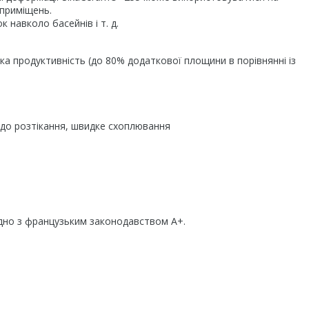
 приміщень.
к навколо басейнів і т. д.
ока продуктивність (до 80% додаткової площини в порівнянні із
ь до розтікання, швидке схоплювання
ідно з французьким законодавством A+.