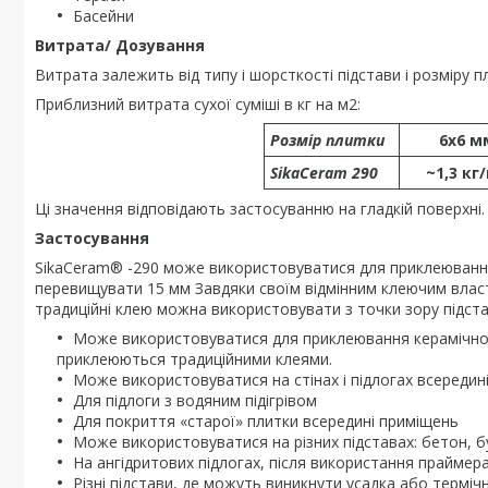
Басейни
Витрата/ Дозування
Витрата залежить від типу і шорсткості підстави і розміру п
Приблизний витрата сухої суміші в кг на м2:
Розмір плитки
6x6 м
SikaCeram 290
~1,3 кг
Ці значення відповідають застосуванню на гладкій поверхні.
Застосування
SikaCeram® -290 може використовуватися для приклеювання 
перевищувати 15 мм Завдяки своїм відмінним клеючим власт
традиційні клею можна використовувати з точки зору підстави
Може використовуватися для приклеювання керамічної 
приклеюються традиційними клеями.
Може використовуватися на стінах і підлогах всередині
Для підлоги з водяним підігрівом
Для покриття «старої» плитки всередині приміщень
Може використовуватися на різних підставах: бетон, буд
На ангідритових підлогах, після використання праймер
Різні підстави, де можуть виникнути усадка або термі