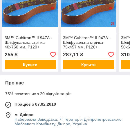
3M™ Cubitron™ II 947A -
3M™ Cubitron™ II 947A -
3M™ 
Шліфувальна стрічка
Шліфувальна стрічка
Шліф
40x760 мм, P120+
75x457 мм, P120+
50x6
255
287,11
310
₴
₴
Купити
Купити
Про нас
75% позитивних з 20 відгуків за рік
Працює з 07.02.2010
м. Дніпро
Набережна Заводська, 7. Територія Дніпропетровського
Меблевого Комбінату, Дніпро, Україна