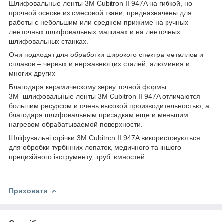
Шлифовальные ленты 3M Cubitron II 947A на гибкой, но
прочной основе из смесовой ткани, предназначены для
работы с небольшим или среднем прижиме на ручных
ленточных шлифовальных машинах и на ленточных
шлифовальных станках.
Они подходят для обработки широкого спектра металлов и
сплавов – черных и нержавеющих сталей, алюминия и
многих других.
Благодаря керамическому зерну точной формы
3M шлифовальные ленты 3M Cubitron II 947A отличаются
большим ресурсом и очень высокой производительностью, а
благодаря шлифовальным присадкам еще и меньшим
нагревом обрабатываемой поверхности.
Шліфувальні стрічки 3M Cubitron II 947A використовуються
для обробки турбінних лопаток, медичного та іншого
прецизійного інструменту, труб, ємностей.
Приховати