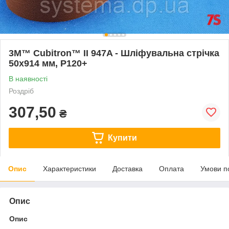
3M™ Cubitron™ II 947A - Шліфувальна стрічка
50x914 мм, P120+
В наявності
Роздріб
307,50
₴
Купити
Опис
Характеристики
Доставка
Оплата
Умови п
Опис
Опис