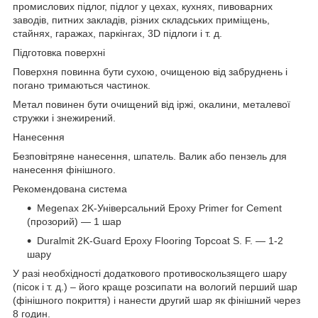
промислових підлог, підлог у цехах, кухнях, пивоварних
заводів, питних закладів, різних складських приміщень,
стайнях, гаражах, паркінгах, 3D підлоги і т. д.
Підготовка поверхні
Поверхня повинна бути сухою, очищеною від забруднень і
погано тримаються частинок.
Метал повинен бути очищений від іржі, окалини, металевої
стружки і знежирений.
Нанесення
Безповітряне нанесення, шпатель. Валик або пензель для
нанесення фінішного.
Рекомендована система
Megenax 2K-Універсальний Epoxy Primer for Cement
(прозорий) ― 1 шар
Duralmit 2K-Guard Epoxy Flooring Topcoat S. F. ― 1-2
шару
У разі необхідності додаткового противоскользящего шару
(пісок і т. д.) – його краще розсипати на вологий перший шар
(фінішного покриття) і нанести другий шар як фінішний через
8 годин.