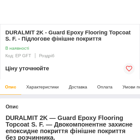
DURALMIT 2K - Guard Epoxy Flooring Topcoat
S. F. - Підлогове фінішне покриття
В наявності
Код: EP GFT
Роздріб
Ціну уточнюйте
Опис
Характеристики
Доставка
Оплата
Умови п
Опис
DURALMIT 2K ― Guard Epoxy Flooring
Topcoat S. F. ― Двокомпонентне захисне
епоксидне покриття фінішне покриття
без розчинника.