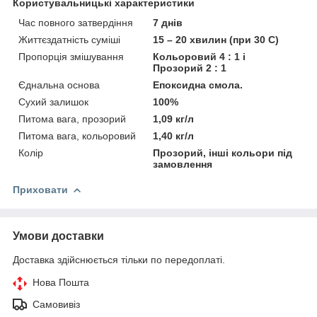
Користувальницькі характеристики
Час повного затвердіння
7 днів
Життєздатність суміші
15 – 20 хвилин (при 30 С)
Пропорція змішування
Кольоровий 4 : 1 і
Прозорий 2 : 1
Єднальна основа
Епоксидна смола.
Сухий залишок
100%
Питома вага, прозорий
1,09 кг/л
Питома вага, кольоровий
1,40 кг/л
Колір
Прозорий, інші кольори під
замовлення
Приховати
Умови доставки
Доставка здійснюється тільки по передоплаті.
Нова Пошта
Самовивіз