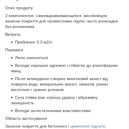
Опис продукту
2-компонентне, самовыравнивающееся, високоміцне,
захисне покриття для промислових підлог, чисто епоксидне
без розчинника.
Витрата
Приблизно 3,3 м2/л
Переваги
Легко наноситься
Володіє хорошою адгезією і стійкістю до атмосферних
явищ
Після затвердіння створює винятковий захист від
поверхні води, мінеральних масел, хімікатів, різних
кислотних і лужних розчинів
Суха плівка має хорошу ударну і абразивну
захищеність
Володіє антистатичними властивостями
Область застосування
Захисне покриття для бетонного і
цементної підлоги
,