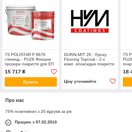
7S POLISTAR P 8670
DURALMIT 2K - Epoxy
7S P
глянець - PU2K Фінішне
Flooring Topcoat - 2-х
PU2K
прозоре покриття для ЕП
комп. епоксидне покриття
покр
та ПУ систем, 10 кг
фінішне покриття
сист
15 717
18 
₴
Ціну уточнюйте
Купити
Про нас
75% позитивних з 20 відгуків за рік
Працює з 07.02.2010