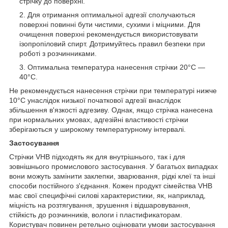
стрічку до поверхні.
Для отримання оптимальної адгезії сполучаються
поверхні повинні бути чистими, сухими і міцними. Для
очищення поверхні рекомендується використовувати
ізопропіловий спирт. Дотримуйтесь правил безпеки при
роботі з розчинниками.
Оптимальна температура нанесення стрічки 20°C ―
40°C.
Не рекомендується нанесення стрічки при температурі нижче
10°C унаслідок низької початкової адгезії внаслідок
збільшення в'язкості адгезиву. Однак, якщо стрічка нанесена
при нормальних умовах, адгезійні властивості стрічки
зберігаються у широкому температурному інтервалі.
Застосування
Стрічки VHB підходять як для внутрішнього, так і для
зовнішнього промислового застосування. У багатьох випадках
вони можуть замінити заклепки, зварювання, рідкі клеї та інші
способи постійного з'єднання. Кожен продукт сімейства VHB
має свої специфічні силові характеристики, як, наприклад,
міцність на розтягування, зрушення і відшаровування,
стійкість до розчинників, вологи і пластификаторам.
Користувач повинен ретельно оцінювати умови застосування