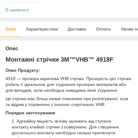
В наявності
Опис
Характеристики
Доставка
Оплата
Умови п
Опис
Монтажні стрічки 3M™VHB™ 4918F
Опис Продукту:
4918 ― прозора акрилова VHB стрічка. Прозорість цієї стрічки
робить її ідеальною для з'єднання прозорих матеріалів або
для випадків, коли необхідна невидима лінія з'єднання.
Ця стрічка має більш низькі показники при розтягуванні, зсув
та відрив у порівнянні з
іншими стрічками VHB
.
Порядок застосування
Адгезійну міцність зв'язку залежить від ступеня
контакту клейкої стрічки з поверхнею. Для створення
достатнього контакту необхідно сильно притиснути