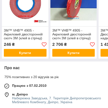
3M™ VHB™ 4905 -
3M™ VHB™ 4905 -
3M™
Акриловий двосторонній
Акриловий двосторонній
Двос
скотч 3M (клей в стрічці)
скотч 3M (клей в стрічці)
надм
прозорий, 6,0х0,5 мм,
прозорий, 6,0х0,5 мм,
мм, 
246
2 706
1 4
₴
₴
рулон 3 м, PE лайнер
рулон 66 м, PE лайнер
Купити
Купити
Про нас
75% позитивних з 20 відгуків за рік
Працює з 07.02.2010
м. Дніпро
Набережна Заводська, 7. Територія Дніпропетровського
Меблевого Комбінату, Дніпро, Україна