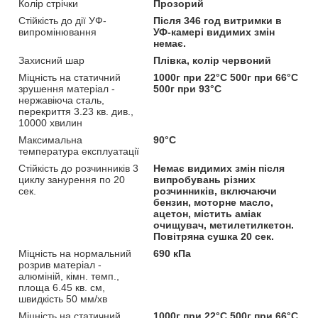
Колір стрічки
Прозорий
Стійкість до дії УФ-
Після 346 год витримки в
випромінювання
УФ-камері видимих змін
немає.
Захисний шар
Плівка, колір червоний
Міцність на статичний
1000г при 22°C 500г при 66°C
зрушення матеріал -
500г при 93°C
нержавіюча сталь,
перекриття 3.23 кв. див.,
10000 хвилин
Максимальна
90°С
температура експлуатації
Стійкість до розчинників 3
Немає видимих змін після
циклу занурення по 20
випробувань різних
сек.
розчинників, включаючи
бензин, моторне масло,
ацетон, містить аміак
очищувач, метилетилкетон.
Повітряна сушка 20 сек.
Міцність на нормальний
690 кПа
розрив матеріал -
алюміній, кімн. темп.,
площа 6.45 кв. см,
швидкість 50 мм/хв
Міцність на статичний
1000г при 22°C 500г при 66°C