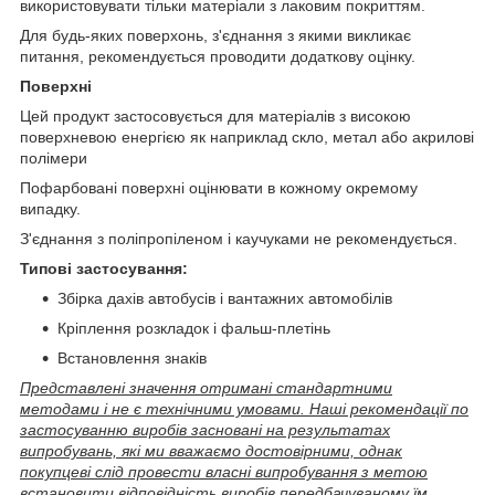
використовувати тільки матеріали з лаковим покриттям.
Для будь-яких поверхонь, з'єднання з якими викликає
питання, рекомендується проводити додаткову оцінку.
Поверхні
Цей продукт застосовується для матеріалів з високою
поверхневою енергією як наприклад скло, метал або акрилові
полімери
Пофарбовані поверхні оцінювати в кожному окремому
випадку.
З'єднання з поліпропіленом і каучуками не рекомендується.
Типові застосування:
Збірка дахів автобусів і вантажних автомобілів
Кріплення розкладок і фальш-плетінь
Встановлення знаків
Представлені значення отримані стандартними
методами і не є технічними умовами. Наші рекомендації по
застосуванню виробів засновані на результатах
випробувань, які ми вважаємо достовірними, однак
покупцеві слід провести власні випробування з метою
встановити відповідність виробів передбачуваному їм