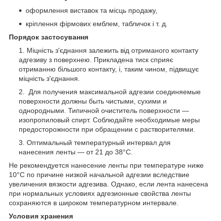
оформлення виставок та місць продажу,
кріплення фірмових емблем, табличок і т. д.
Порядок застосування
Міцність з'єднання залежить від отриманого контакту
адгезиву з поверхнею. Прикладена тиск сприяє
отриманню більшого контакту, і, таким чином, підвищує
міцність з'єднання.
Для получения максимальной адгезии соединяемые
поверхности должны быть чистыми, сухими и
однородными. Типичной очиститель поверхности ―
изопропиловый спирт. Соблюдайте необходимые меры
предосторожности при обращении с растворителями.
Оптимальный температурный интервал для
нанесения ленты ― от 21 до 38°С.
Не рекомендуется нанесение ленты при температуре ниже
10°С по причине низкой начальной адгезии вследствие
увеличения вязкости адгезива. Однако, если лента нанесена
при нормальных условиях адгезионные свойства ленты
сохраняются в широком температурном интервале.
Условия хранения