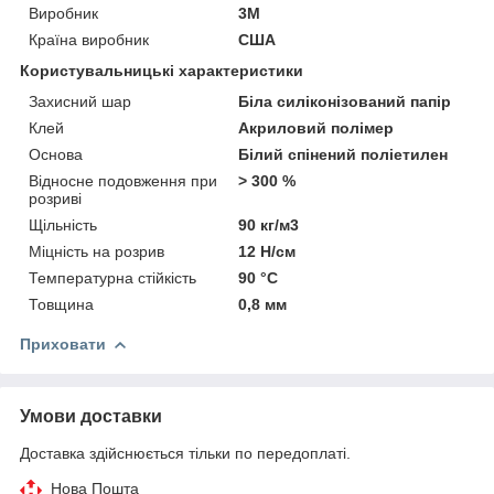
Виробник
3М
Країна виробник
США
Користувальницькі характеристики
Захисний шар
Біла силіконізований папір
Клей
Акриловий полімер
Основа
Білий спінений поліетилен
Відносне подовження при
> 300 %
розриві
Щільність
90 кг/м3
Міцність на розрив
12 Н/см
Температурна стійкість
90 °С
Товщина
0,8 мм
Приховати
Умови доставки
Доставка здійснюється тільки по передоплаті.
Нова Пошта