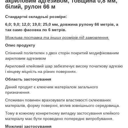
акриловим адгезивом, товщина 0,8 мм,
білий, рулон 66 м
Стандартні складські розміри:
6,0; 9,0; 12,0; 19,0; 25,0 мм, довжина рулону 66 метрів, а
так само фасовка по 6 метрів.
Можлива поставка та інших розмірів під замовлення.
Опис продукту
Спінений поліетилен з двох сторін покритий модифікованим
акриловим адгезивом
Акриловий клейовий шар забезпечує високу початкову адгезію
і кінцеву міцність на різних поверхнях.
Область застосування
Даний продукт є клеючим матеріалом загального
призначення.
Споживач повинен враховувати властивості склеюваних
матеріалів, форму поверхні, вплив зовнішнього середовища.
Тому в кожному конкретному випадку застосування клейкого
матеріалу має бути проведено попереднє випробування.
Можливі застосування