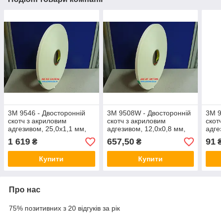
3M 9546 - Двосторонній
3M 9508W - Двосторонній
3M 9
скотч з акриловим
скотч з акриловим
скот
адгезивом, 25,0х1,1 мм,
адгезивом, 12,0х0,8 мм,
адге
білий, рулон 66 м
білий, рулон 66 м
біли
1 619
657,50
91
₴
₴
Купити
Купити
Про нас
75% позитивних з 20 відгуків за рік