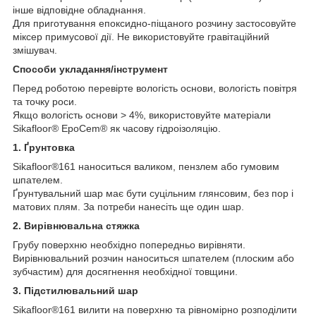
інше відповідне обладнання.
Для приготування епоксидно-піщаного розчину застосовуйте
міксер примусової дії. Не використовуйте гравітаційний
змішувач.
Способи укладання/інструмент
Перед роботою перевірте вологість основи, вологість повітря
та точку роси.
Якщо вологість основи > 4%, використовуйте матеріали
Sikafloor® EpoCem® як часову гідроізоляцію.
1. Ґрунтовка
Sikafloor®161 наноситься валиком, пензлем або гумовим
шпателем.
Ґрунтувальний шар має бути суцільним глянсовим, без пор і
матових плям. За потреби нанесіть ще один шар.
2. Вирівнювальна стяжка
Грубу поверхню необхідно попередньо вирівняти.
Вирівнювальний розчин наноситься шпателем (плоским або
зубчастим) для досягнення необхідної товщини.
3. Підстилювальний шар
Sikafloor®161 вилити на поверхню та рівномірно розподілити