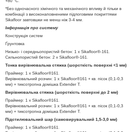
+80 °C.
*Без одночасного хімічного та механічного впливу й тільки в
комбінації з високонаповненими підлоговими покриттями
Sikafloor завтовшки не менш ніж 3-4 мм.
Інформація про систему
Конструкція систем
Ґрунтовка
Низько- і середньопористий бетон: 1 x Sikafloor®-161.
Сильнопористий бетон: 2 x Sikafloor®-161.
Тонка вирівнювальна стяжка (шорсткість поверхні <1 мм)
Праймер: 1 x Sikafloor®161.
Вирівнювальний розчин: 1 x Sikafloor®161 + кв. пісок (0,1-0,3
мм) + тиксотропна домішка Extender T.
Вирівнювальна стяжка (шорсткість поверхні до 2 мм)
Праймер: 1 x Sikafloor®161.
Вирівнювальний розчин: 1 x Sikafloor®161 + кв. пісок (0,1-0,3
мм) + тиксотропна домішка Extender T.
Підстилювальний шар (самовирувальний 1,5-3,0 мм)
Праймер: 1 x Sikafloor®161.