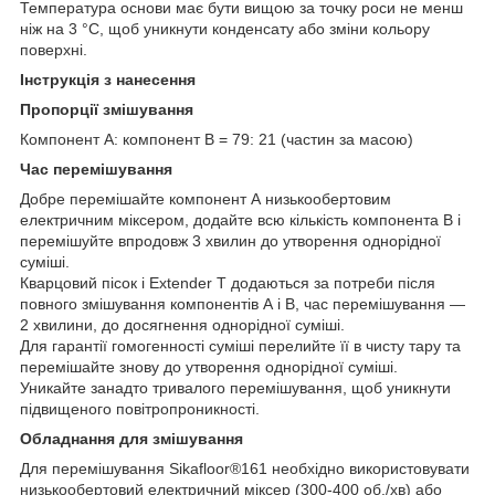
Температура основи має бути вищою за точку роси не менш
ніж на 3 °C, щоб уникнути конденсату або зміни кольору
поверхні.
Інструкція з нанесення
Пропорції змішування
Компонент A: компонент B = 79: 21 (частин за масою)
Час перемішування
Добре перемішайте компонент А низькообертовим
електричним міксером, додайте всю кількість компонента В і
перемішуйте впродовж 3 хвилин до утворення однорідної
суміші.
Кварцовий пісок і Extender T додаються за потреби після
повного змішування компонентів А і В, час перемішування —
2 хвилини, до досягнення однорідної суміші.
Для гарантії гомогенності суміші перелийте її в чисту тару та
перемішайте знову до утворення однорідної суміші.
Уникайте занадто тривалого перемішування, щоб уникнути
підвищеного повітропроникності.
Обладнання для змішування
Для перемішування Sikafloor®161 необхідно використовувати
низькообертовий електричний міксер (300-400 об./хв) або