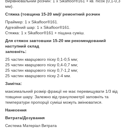
Вирівнювальний розчин: 1 x Sikafloor®161 + кв. пісок (0,1-0,3
мм).
Стяжка (товщина 15-20 мм)/ ремонтний розчин
Праймер: 1 x Sikafloor®161.
Адгезійний шар: 1 x Sikafloor®161.
Стяжка: 1 x Sikafloor®161 + піщана суміш.
Для стяжок завтовшки 15-20 мм рекомендований
наступний склад
заповніть:
25 частин кварцового піску 0,1-0,5 мм;
25 частин кварцового піску 0,4-0,7 мм;
25 частин кварцового піску 0,7-1,2 мм;
25 частин кварцового піску 2-4 мм.
Замітка:
максимальний розмір фракції не має перевищувати 1/3 від
товщини шару. Залежно від гранулометрії заповніть та
температури пропорції суміші можуть змінюватися.
Нанесення
Витрата/Дозування
Система Матеріал Витрата