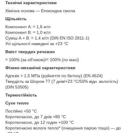
Технічні характеристики
Хімічна основа — Епоксидна смола
Щільність
Компонент A: ≈ 1,6 кг/л
Компонент B: ≈ 1,0 кг/л
Суміш А + В: ≈ 1,4 кг/л (DIN EN ISO 2811-1)
Усі щільності наведені за +23 °C
Вміст твердих речовин
≈ 100% (за об'ємом)/≈ 100% (по масі)
Фізико-механічні характеристики
Адгезія > 1,5 МПа (руйняття по бетону) (EN 4624)
Твердість за Шором 77 (7 днів/+23 °C/50% відн. вологість)
(DIN 53505)
Термостійкість
Сухе тепло
Постійно +50 °C
Короткочасно, до 7 днів +80 °C
Короткочасно, до 12 годин +100 °C
Короткочасно вологе тепло* (очищення парою тощо) — до