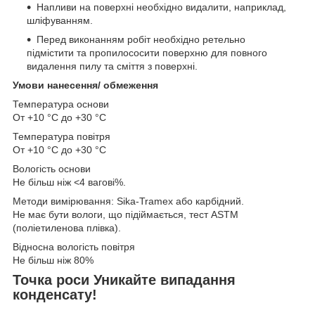
Напливи на поверхні необхідно видалити, наприклад,
шліфуванням.
Перед виконанням робіт необхідно ретельно
підмістити та пропилососити поверхню для повного
видалення пилу та сміття з поверхні.
Умови нанесення/ обмеження
Температура основи
От +10 °C до +30 °C
Температура повітря
От +10 °C до +30 °C
Вологість основи
Не більш ніж <4 вагові%.
Методи вимірювання: Sika-Tramex або карбідний.
Не має бути вологи, що підіймається, тест ASTM
(поліетиленова плівка).
Відносна вологість повітря
Не більш ніж 80%
Точка роси Уникайте випадання
конденсату!