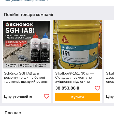
Подібні товари компанії
Schönox SGH AB для
Sikafloor®-151, 30 кг —
Sika
ремонту тріщин у бетоні
Склад для ремонту та
Дво
та стяжці, швидкий ремонт
зміцнення підлоги та
епок
підлоги, 0.6 кг
бетону на основі
грун
38 853,88
₴
епоксидної смоли
нали
Ціну уточнюйте
Цін
Купити
Про нас