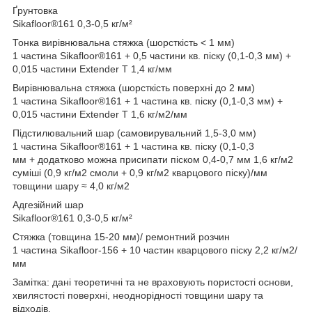
Ґрунтовка
Sikafloor®161 0,3-0,5 кг/м²
Тонка вирівнювальна стяжка (шорсткість < 1 мм)
1 частина Sikafloor®161 + 0,5 частини кв. піску (0,1-0,3 мм) +
0,015 частини Extender T 1,4 кг/мм
Вирівнювальна стяжка (шорсткість поверхні до 2 мм)
1 частина Sikafloor®161 + 1 частина кв. піску (0,1-0,3 мм) +
0,015 частини Extender T 1,6 кг/м2/мм
Підстилювальний шар (самовирувальний 1,5-3,0 мм)
1 частина Sikafloor®161 + 1 частина кв. піску (0,1-0,3
мм + додатково можна присипати піском 0,4-0,7 мм 1,6 кг/м2
суміші (0,9 кг/м2 смоли + 0,9 кг/м2 кварцового піску)/мм
товщини шару ≈ 4,0 кг/м2
Адгезійний шар
Sikafloor®161 0,3-0,5 кг/м²
Стяжка (товщина 15-20 мм)/ ремонтний розчин
1 частина Sikafloor-156 + 10 частин кварцового піску 2,2 кг/м2/
мм
Замітка: дані теоретичні та не враховують пористості основи,
хвилястості поверхні, неоднорідності товщини шару та
відходів.