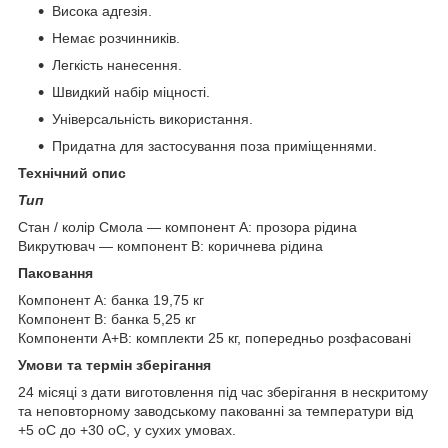
Висока адгезія.
Немає розчинників.
Легкість нанесення.
Швидкий набір міцності.
Універсальність використання.
Придатна для застосування поза приміщеннями.
Технічний опис
Тип
Стан / колір Смола — компонент A: прозора рідина
Викрутювач — компонент B: коричнева рідина
Паковання
Компонент A: банка 19,75 кг
Компонент B: банка 5,25 кг
Компоненти A+B: комплекти 25 кг, попередньо розфасовані
Умови та термін зберігання
24 місяці з дати виготовлення під час зберігання в нескритому
та неповторному заводському пакованні за температури від
+5 oС до +30 oС, у сухих умовах.