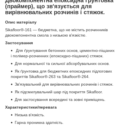
Двокомпонентна епоксидна ґрунтовка
(праймер), що зв'язується для
вирівнювальних розчинів і стяжок.
Опис матеріалу
Sikafloor®-161 — бюджетна, що не містить розчинників
двокомпонентна смола з низькою в'язкістю.
Застосування
Для ґрунтування бетонних основ, цементно-піщаних
і полімер-розчинних (епоксидно-піщаних) стяжок.
Для нормальної та сильної абсорбувальних основ.
Як ґрунтовка для бюджетних епоксидних підлогових
покриттів Sikafloor®-263 та Sikafloor®-264.
Зв'язувальний для вирівнювальних розчинів і стяжок.
Як підсмилувальний шар під покриття Sikafloor.
Для застосування всередині та зовні приміщень.
Характеристики/перевага
Низька в'язкість.
Гарна проникна здатність.