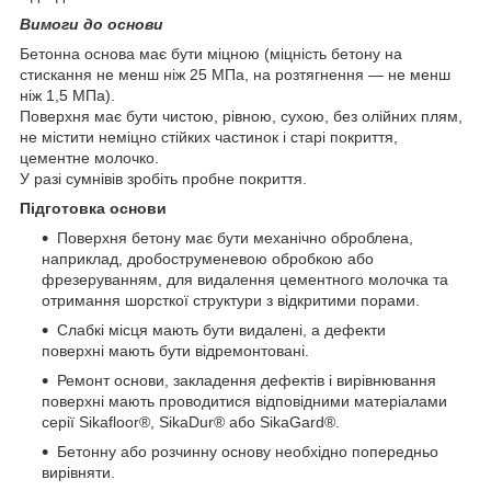
Вимоги до основи
Бетонна основа має бути міцною (міцність бетону на
стискання не менш ніж 25 МПа, на розтягнення — не менш
ніж 1,5 МПа).
Поверхня має бути чистою, рівною, сухою, без олійних плям,
не містити неміцно стійких частинок і старі покриття,
цементне молочко.
У разі сумнівів зробіть пробне покриття.
Підготовка основи
Поверхня бетону має бути механічно оброблена,
наприклад, дробоструменевою обробкою або
фрезеруванням, для видалення цементного молочка та
отримання шорсткої структури з відкритими порами.
Слабкі місця мають бути видалені, а дефекти
поверхні мають бути відремонтовані.
Ремонт основи, закладення дефектів і вирівнювання
поверхні мають проводитися відповідними матеріалами
серії Sikafloor®, SikaDur® або SikaGard®.
Бетонну або розчинну основу необхідно попередньо
вирівняти.