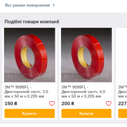
Всі умови повернення
Подібні товари компанії
3M™ 9088FL -
3M™ 9088FL -
3M™
Двосторонній скотч, 3,0
Двосторонній скотч, 4,0
Двос
мм х 50 м х 0,205 мм
мм х 50 м х 0,205 мм
мм х
150
200
227
₴
₴
Купити
Купити