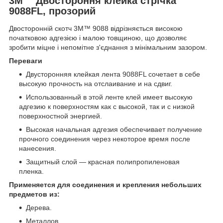
3M™ Двостороння клейка стрічка
9088FL, прозорий
Двосторонній скотч 3M™ 9088 відрізняється високою
початковою адгезією і малою товщиною, що дозволяє
зробити міцне і непомітне з'єднання з мінімальним зазором.
Переваги
Двусторонняя клейкая лента 9088FL сочетает в себе
высокую прочность на отслаивание и на сдвиг.
Использованный в этой ленте клей имеет высокую
адгезию к поверхностям как с высокой, так и с низкой
поверхностной энергией.
Высокая начальная адгезия обеспечивает получение
прочного соединения через некоторое время после
нанесения.
Защитный слой ― красная полипропиленовая
пленка.
Применяется для соединения и крепления небольших
предметов из:
Дерева.
Металлов.