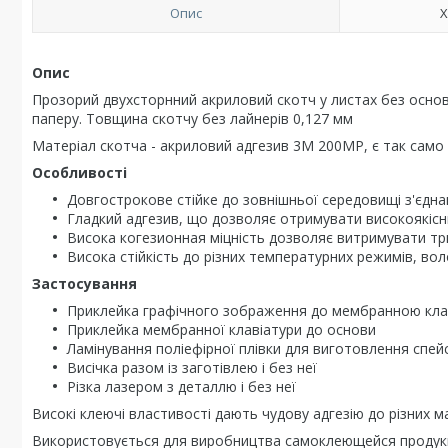
Опис
Х
Опис
Прозорий двухсторнний акриловий скотч у листах без основ
паперу. Товщина скотчу без лайнерів 0,127 мм
Матеріал скотча - акриловий адгезив 3M 200MP, є так само
Особливості
Довгострокове стійке до зовнішньої середовищі з'єдн
Гладкий адгезив, що дозволяє отримувати високоякісн
Висока когезионная міцність дозволяє витримувати т
Висока стійкість до різних температурних режимів, волого
Застосування
Приклейка графічного зображення до мембранною кла
Приклейка мембранної клавіатури до основи
Ламінування поліефірної плівки для виготовлення спей
Висічка разом із заготівлею і без неї
Різка лазером з деталлю і без неї
Високі клеючі властивості дають чудову адгезію до різних ма
Використовується для виробництва самоклеющейся продукції 