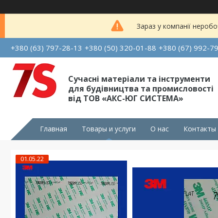
Зараз у компанії неробо
+380 (63) 797-28-13
+380 (50) 320-01-88
+380 (67) 992-7
Сучасні матеріали та інструменти
для будівництва та промисловості
від ТОВ «АКС-ЮГ СИСТЕМА»
Главная
Товары и услуги
О нас
Контакты
01.05.22