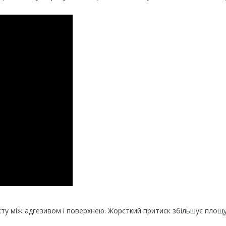
кту між адгезивом і поверхнею. Жорсткий притиск збільшує площ