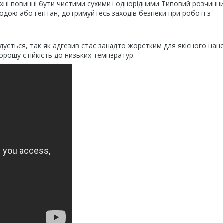
хні повинні бути чистими сухими і однорідними Типовий розчинн
водою або гептан, дотримуйтесь заходів безпеки при роботі з
ується, так як адгезив стає занадто жорстким для якісного нан
орошу стійкість до низьких температур.