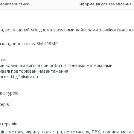
арактеристики
Інформація для замовлення
и, розміщений між двома захисними лайнерами з силіконізовано
 складової скотчу 3M 468MP.
ання
ий зовнішній вигляд при роботі з тонкими матеріалами
ривалі повторювані навантаження
сті і дії хімікатів
віатурою
серів
теріалів.
з металу, акрилу, поліестра, поліетилену, ПВХ, тканини, метал