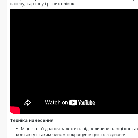
паперу, картону і різних плівок.
Техніка нанесення
Міцність з'єднання залежить від величини площі конта
контакту і таким чином покращує міцність з'єднання.