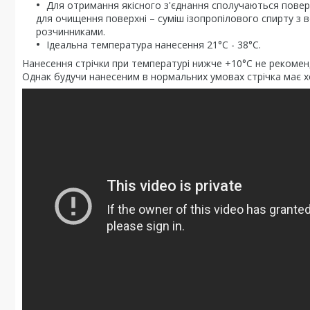
Для отримання якісного з'єднання сполучаються повер
для очищення поверхні – суміш ізопропілового спирту з 
розчинниками.
Ідеальна температура нанесення 21°C - 38°C.
Нанесення стрічки при температурі нижче +10°C не рекоменд
Однак будучи нанесеним в нормальних умовах стрічка має х