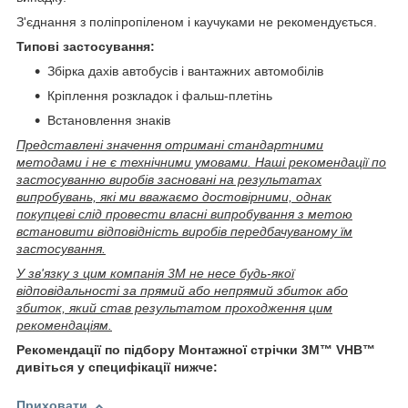
З'єднання з поліпропіленом і каучуками не рекомендується.
Типові застосування:
Збірка дахів автобусів і вантажних автомобілів
Кріплення розкладок і фальш-плетінь
Встановлення знаків
Представлені значення отримані стандартними
методами і не є технічними умовами. Наші рекомендації по
застосуванню виробів засновані на результатах
випробувань, які ми вважаємо достовірними, однак
покупцеві слід провести власні випробування з метою
встановити відповідність виробів передбачуваному їм
застосування.
У зв'язку з цим компанія 3М не несе будь-якої
відповідальності за прямий або непрямий збиток або
збиток, який став результатом проходження цим
рекомендаціям.
Рекомендації по підбору Монтажної стрічки 3M™ VHB™
дивіться у специфікації нижче:
Приховати