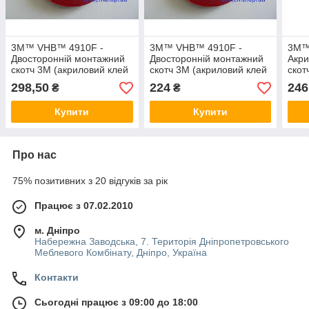
3M™ VHB™ 4910F -
3M™ VHB™ 4910F -
3M™
Двосторонній монтажний
Двосторонній монтажний
Акри
скотч 3M (акриловий клей
скотч 3M (акриловий клей
скот
в стрічці) прозорий,
в стрічці) прозорий,
проз
298,50
224
246
₴
₴
12,0х1,0 мм, рулон 3 м
9,0х1,0 мм, рулон 3 м
руло
Купити
Купити
Про нас
75% позитивних з 20 відгуків за рік
Працює з 07.02.2010
м. Дніпро
Набережна Заводська, 7. Територія Дніпропетровського
Меблевого Комбінату, Дніпро, Україна
Контакти
Сьогодні працює з 09:00 до 18:00