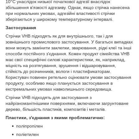
10°C унаслідок низької початкової адгезії внаслідок
збільшення в'язкості адгезиву. Однак, якщо стрічка нанесена
при нормальних умовах, адгезійні властивості стрічки
зберігаються у широкому температурному інтервалі.
Застосування
Стрічки VHB підходять як для внутрішнього, так і для
зовнішнього промислового застосування. У багатьох випадках
вони можуть замінити заклепки, зварювання, рідкі клеї та інші
способи постійного з'єднання. Кожен продукт сімейства VHB
має свої специфічні силові характеристики, як, наприклад,
міцність на розтягування, зрушення і відшаровування,
стійкість до розчинників, вологи і пластификаторам.
Користувач повинен ретельно оцінювати умови застосування
продукту, особливо якщо планується застосування в
екстремальних умовах навколишнього середовища.
Стрічки VHB підходять для застосування з
найрізноманітнішими поверхнями, включаючи загрунтоване
дерево, більшість пластиків, композитів і металів.
Пластики, з'єднання з якими проблематично:
поліпропілен
поліетилен