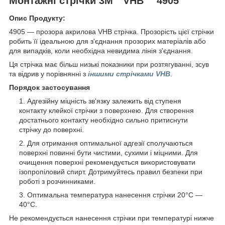
Монтажні стрічки 3M™VHB™ 4905
Опис Продукту:
4905 ― прозора акрилова VHB стрічка. Прозорість цієї стрічки
робить її ідеальною для з'єднання прозорих матеріалів або
для випадків, коли необхідна невидима лінія з'єднання.
Ця стрічка має більш низькі показники при розтягуванні, зсув
та відрив у порівнянні з
іншими стрічками VHB
.
Порядок застосування
Адгезійну міцність зв'язку залежить від ступеня
контакту клейкої стрічки з поверхнею. Для створення
достатнього контакту необхідно сильно притиснути
стрічку до поверхні.
Для отримання оптимальної адгезії сполучаються
поверхні повинні бути чистими, сухими і міцними. Для
очищення поверхні рекомендується використовувати
ізопропіловий спирт. Дотримуйтесь правил безпеки при
роботі з розчинниками.
Оптимальна температура нанесення стрічки 20°C ―
40°C.
Не рекомендується нанесення стрічки при температурі нижче