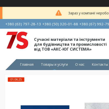
Зараз у компанії неробо
+380 (63) 797-28-13
+380 (50) 320-01-88
+380 (67) 992-7
Сучасні матеріали та інструменти
для будівництва та промисловості
від ТОВ «АКС-ЮГ СИСТЕМА»
Главная
Товары и услуги
О нас
Контакты
01.06.25