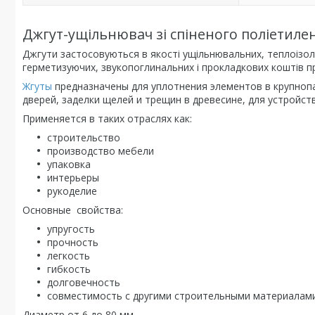
Джгут-ущільнювач зі спіненого поліетилен
Джгути застосовуються в якості ущільнювальних, теплоізоля
герметизуючих, звукопоглинальних і прокладкових коштів при
Жгуты
предназначены для уплотнения элементов в крупнопа
дверей, заделки щелей и трещин в древесине, для устройст
Применяется в таких отраслях как:
строительство
производство мебели
упаковка
интерьеры
рукоделие
Основные свойства:
упругость
прочность
легкость
гибкость
долговечность
совместимость с другими строительными материалами 
Диаметр от 6 до 80 мм.