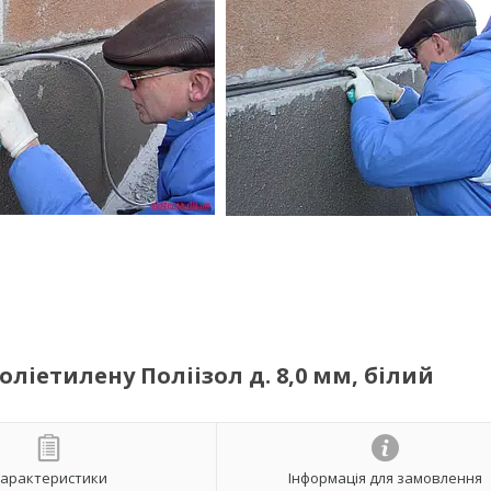
ліетилену Поліізол д. 8,0 мм, білий
арактеристики
Інформація для замовлення