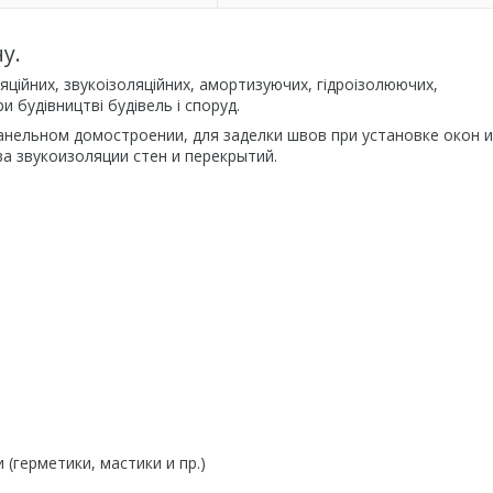
у.
ційних, звукоізоляційних, амортизуючих, гідроізолюючих,
 будівництві будівель і споруд.
нельном домостроении, для заделки швов при установке окон и
ва звукоизоляции стен и перекрытий.
(герметики, мастики и пр.)