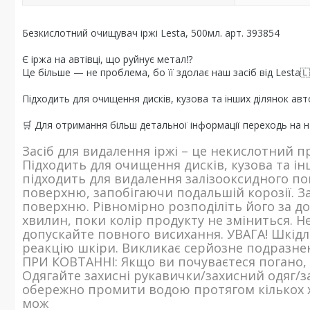
Безкислотний очищувач іржі Lesta, 500мл. арт. 393854
Є іржа на автівці, що руйнує метал⁉️
Це більше — не проблема, бо її здолає наш засіб від Lesta🇱
Підходить для очищення дисків, кузова та інших ділянок а
🛒 Для отримання більш детальної інформації переходь на н
Засіб для видалення іржі – це некислотний п
Підходить для очищення дисків, кузова та ін
підходить для видалення залізооксидного п
поверхню, запобігаючи подальшій корозії. За
поверхню. Рівномірно розподіліть його за д
хвилин, поки колір продукту не зміниться. Н
допускайте повного висихання. УВАГА! Шкід
реакцію шкіри. Викликає серйозне подразненн
ПРИ КОВТАННІ: Якщо ви почуваєтеся погано, 
Одягайте захисні рукавички/захисний одяг/з
обережно промити водою протягом кількох хв
мож