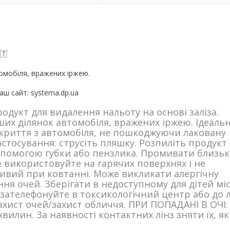
🇹
втомобіля, вражених іржею.
аш сайт: systema.dp.ua
родукт для видалення нальоту на основі заліза.
ших ділянок автомобіля, вражених іржею. Ідеаль
окриття з автомобіля, не пошкоджуючи лаковану
стосування: струсіть пляшку. Розпиліть продукт
опомогою губки або пензлика. Промивати близьк
е використовуйте на гарячих поверхнях і не
ливий при ковтанні. Може викликати алергічну
я очей. Зберігати в недоступному для дітей міс
зателефонуйте в токсикологічний центр або до л
ахист очей/захист обличчя. ПРИ ПОПАДАНІ В ОЧІ:
илин. За наявності контактних лінз зняти їх, я