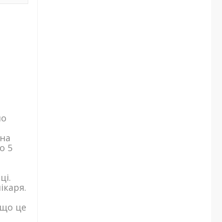
но
 на
о 5
ці.
ікаря.
кщо це