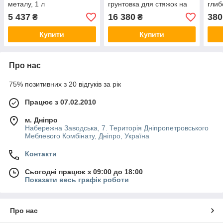
металу, 1 л
грунтовка для стяжок на
глиб
основі епоксидної смоли,
ущіл
5 437
16 380
380
₴
₴
10 кг
міне
Купити
Купити
Про нас
75% позитивних з 20 відгуків за рік
Працює з 07.02.2010
м. Дніпро
Набережна Заводська, 7. Територія Дніпропетровського
Меблевого Комбінату, Дніпро, Україна
Контакти
Сьогодні працює з 09:00 до 18:00
Показати весь графік роботи
Про нас