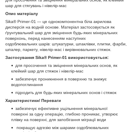
шар для стягувань і нівелір-мас
Опис матеріалу
Sika® Primer-01 — це однокомпонентна біла акрилова
дисперсія на водній основе. Матеріал застосовується як
ґрунтувальний шар для зміцнення будь-яких мінеральних
поверхонь, перед нанесенням наступних
оздоблювальних шарів: штукатурки, шпаклівки, плитки, фарби,
шпалер, паркету, нівелір-мас і вирівнювальних стяжок.
Застосування Sika® Primer-01 використовується:
для просочення та зміцнення мінеральних основ, як
клейкий шар для стяжок і нівелір-мас
забезпечує проникнення в поверхню та знижує
водопоглинання
підходить для будь-яких мінеральних основ і стяжок
Характеристики/ Переваги
забезпечує ефективне ущільнення мінеральної
поверхні за одну операцію, глибоко проникає, утворює
плівку на поверхні, для запобігання міграції води
покращує адгезію між шарами оздоблювальних