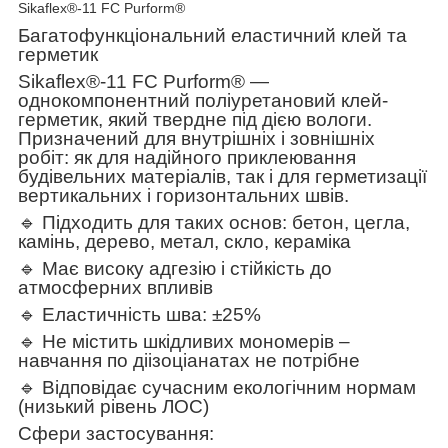
Sikaflex®-11 FC Purform®
Багатофункціональний еластичний клей та
герметик
Sikaflex®-11 FC Purform® —
однокомпонентний поліуретановий клей-
герметик, який твердне під дією вологи.
Призначений для внутрішніх і зовнішніх
робіт: як для надійного приклеювання
будівельних матеріалів, так і для герметизації
вертикальних і горизонтальних швів.
🔹 Підходить для таких основ: бетон, цегла,
камінь, дерево, метал, скло, кераміка
🔹 Має високу адгезію і стійкість до
атмосферних впливів
🔹 Еластичність шва: ±25%
🔹 Не містить шкідливих мономерів –
навчання по діізоціанатах не потрібне
🔹 Відповідає сучасним екологічним нормам
(низький рівень ЛОС)
Сфери застосування: