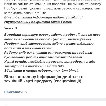
Вони не замінюють очищення поверхні і не зміцнюють основу.
Проґрунтовані підстави покращують ресурсні характеристики
загерметизированного шва.
Більш детальна інформація надана у таблиці
ґрунтувальних покриттів Sika® Primer.
Увага!!!
Виробник гарантує високу якість продукції, але не несе
відповідальність за спосіб і умови її застосування.
Продукт слід застосувати згідно з рекомендаціями,
поданими в технічній карті.
Роботи слід виконувати за правилами проведення
будівельних робіт і вимогам техніки безпеки.
У разі сумніву необхідно провести випробування або
звернутися в технічний відділ Sika.
Зберігати в місцях недоступних для дітей.
Більш детальну інформацію дивіться в
технічній карті продукту (специфікації).
Приховати