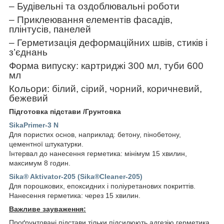
– Будівельні та оздоблювальні роботи
– Приклеювання елементів фасадів,
плінтусів, панелей
– Герметизація деформаційних швів, стиків і
з’єднань
Форма випуску: картриджі 300 мл, туби 600
мл
Кольори: білий, сірий, чорний, коричневий,
бежевий
Підготовка підстави /Грунтовка
SikaPrimer-3 N
Для пористих основ, наприклад: бетону, пінобетону,
цементної штукатурки.
Інтервал до нанесення герметика: мінімум 15 хвилин,
максимум 8 годин.
Sika® Aktivator-205 (Sika®Cleaner-205)
Для порошкових, епоксидних і поліуретанових покриттів.
Нанесення герметика: через 15 хвилин.
Важливе зауваження:
Проґрунтовані підстави тільки підсилюють адгезію герметика.