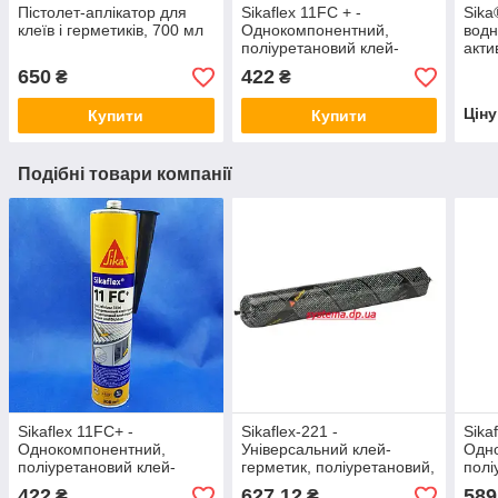
Пістолет-аплікатор для
Sikaflex 11FC + -
Sika
клеїв і герметиків, 700 мл
Однокомпонентний,
водн
поліуретановий клей-
акти
герметик, коричневий, 300
вирі
650
422
₴
₴
мл
герм
Цін
Купити
Купити
Подібні товари компанії
Sikaflex 11FC+ -
Sikaflex-221 -
Sika
Однокомпонентний,
Універсальний клей-
Одн
поліуретановий клей-
герметик, поліуретановий,
полі
герметик, чорний, 300 мл
поліуретановий, сірий,
герм
422
627,12
589
₴
₴