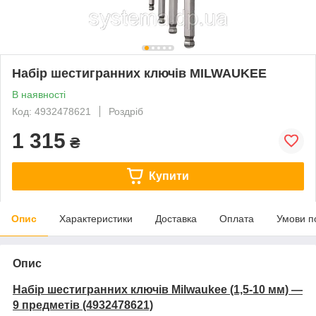
Набір шестигранних ключів MILWAUKEE
В наявності
Код: 4932478621
Роздріб
1 315
₴
Купити
Опис
Характеристики
Доставка
Оплата
Умови п
Опис
Набір шестигранних ключів Milwaukee (1,5-10 мм) —
9 предметів (4932478621)