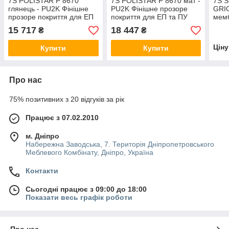
7S POLISTAR P 8670
7S POLISTAR P 8670 мат -
7S 
глянець - PU2K Фінішне
PU2K Фінішне прозоре
GRIG
прозоре покриття для ЕП
покриття для ЕП та ПУ
мемб
та ПУ систем, 10 кг
систем, 10 кг
полі
15 717
18 447
₴
₴
покрі
Цін
Купити
Купити
Про нас
75% позитивних з 20 відгуків за рік
Працює з 07.02.2010
м. Дніпро
Набережна Заводська, 7. Територія Дніпропетровського
Меблевого Комбінату, Дніпро, Україна
Контакти
Сьогодні працює з 09:00 до 18:00
Показати весь графік роботи