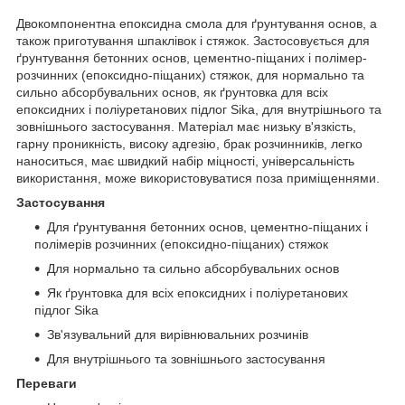
Двокомпонентна епоксидна смола для ґрунтування основ, а
також приготування шпаклівок і стяжок. Застосовується для
ґрунтування бетонних основ, цементно-піщаних і полімер-
розчинних (епоксидно-піщаних) стяжок, для нормально та
сильно абсорбувальних основ, як ґрунтовка для всіх
епоксидних і поліуретанових підлог Sika, для внутрішнього та
зовнішнього застосування. Матеріал має низьку в'язкість,
гарну проникність, високу адгезію, брак розчинників, легко
наноситься, має швидкий набір міцності, універсальність
використання, може використовуватися поза приміщеннями.
Застосування
Для ґрунтування бетонних основ, цементно-піщаних і
полімерів розчинних (епоксидно-піщаних) стяжок
Для нормально та сильно абсорбувальних основ
Як ґрунтовка для всіх епоксидних і поліуретанових
підлог Sika
Зв'язувальний для вирівнювальних розчинів
Для внутрішнього та зовнішнього застосування
Переваги