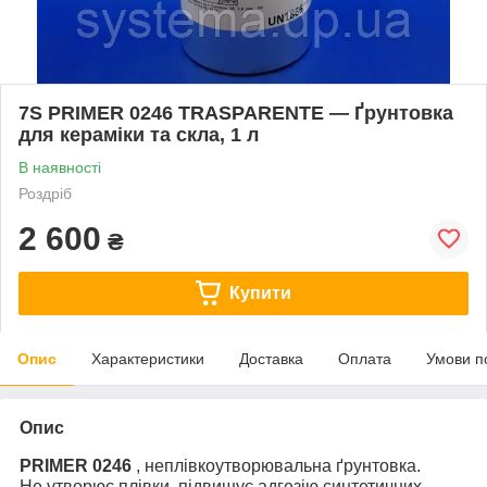
7S PRIMER 0246 TRASPARENTE — Ґрунтовка
для кераміки та скла, 1 л
В наявності
Роздріб
2 600
₴
Купити
Опис
Характеристики
Доставка
Оплата
Умови п
Опис
PRIMER 0246
, неплівкоутворювальна ґрунтовка.
Не утворює плівки, підвищує адгезію синтетичних