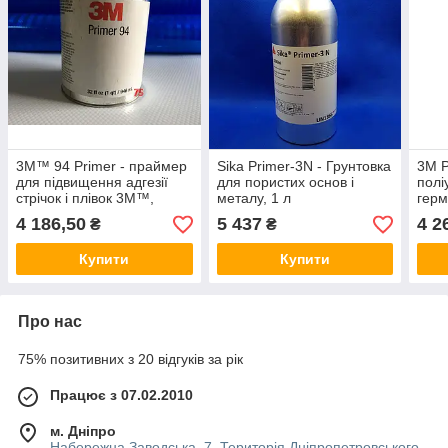
3M™ 94 Primer - праймер
Sika Primer-3N - Грунтовка
3M 
для підвищення адгезії
для пористих основ і
полі
стрічок і плівок 3M™,
металу, 1 л
герм
банку 946,3 мл
плас
4 186,50
5 437
4 2
₴
₴
Купити
Купити
Про нас
75% позитивних з 20 відгуків за рік
Працює з 07.02.2010
м. Дніпро
Набережна Заводська, 7. Територія Дніпропетровського