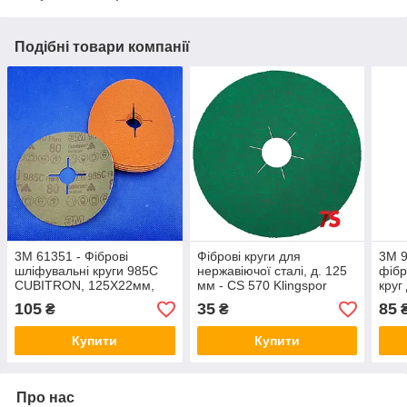
Подібні товари компанії
3M 61351 - Фіброві
Фіброві круги для
3M 9
шліфувальні круги 985C
нержавіючої сталі, д. 125
фіб
CUBITRON, 125Х22мм,
мм - CS 570 Klingspor
круг
P80, для виробів з
швів
105
35
85
₴
₴
нержавіючої сталі
Купити
Купити
Про нас