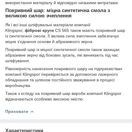
використання матеріалу й відповідно низькими витратами.
Покривний шар: міцна синтетична смола з
великою силою зчеплення
Як і всі інші шліфувальні матеріали компанії
Klingspor,
фіброві круги
CS 565 також мають покривний шар
із синтетичної смоли. Її велика сила зчеплення забезпечує
міцне з’єднання основи й абразивного зерна.
Покривний шар із міцної синтетичної смоли також захищає
абразивне зерно від бокових зусиль, які виникають під час
шліфування.
Рівномірність нанесення покривного шару на підприємствах
компанії Klingspor перевіряється за допомогою лазерного
обладнання та шляхом постійного зважування в процесі
виробництва.
Також з огляду на покривний шар вироби компанії Klingspor
відзначаються особливо високою якістю.
Приховати
Характеристики