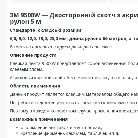
3M 9508W ― Двосторонній скотч з акр
рулон 5 м
Стандартні складські розміри:
6,0; 9,0; 12,0; 19,0; 25,0 мм, длина рулона 66 метров, а
Возможна поставка и других размеров под заказ.
Описание продукта
Клейкая лента 9508W представляет собой вспененную полиэ
клеевым слоем.
Акриловый клеевой слой обеспечивает высокую начальную 
Область применения
Данный продукт является клеящим материалом общего наз
Потребитель должен учитывать свойства склеиваемых мате
Поэтому в каждом конкретном случае применения клеящег
Возможные применения
оформление выставок и мест продаж,
крепление фирменных эмблем, табличек и т.д.