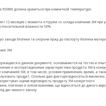
а 9508W должна храниться при комнатной температуре.
ет 12 месяцев с момента отгрузки со склада компании 3М при 
 относительной влажности 50%.
о заходи безпеки та охорони праці до паспорту безпеки матеріа
анії 3М.
ержащиеся в данном документе, основываются на тестах и опыт
нение и эксплуатационные характеристики продукта 3М в конк
 компанией 3М, в том числе, условия применения, время, а так
ьзовать продукт. Оскільки дані фактори відносяться виключно 
користувач оцінив відповідність продукту 3М конкретного
ння, пов'язані із зобов'язаннями, що відносяться до даного вир
ід дію чинного закону.