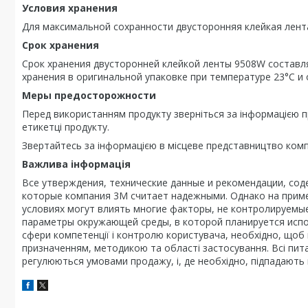
Условия хранения
Для максимальной сохранности двусторонняя клейкая лент
Срок хранения
Срок хранения двусторонней клейкой ленты 9508W составля
хранения в оригинальной упаковке при температуре 23°C и
Меры предосторожности
Перед використанням продукту зверніться за інформацією пр
етикетці продукту.
Звертайтесь за інформацією в місцеве представництво комп
Важлива інформація
Все утверждения, технические данные и рекомендации, сод
которые компания 3М считает надежными. Однако на приме
условиях могут влиять многие факторы, не контролируемые
параметры окружающей среды, в которой планируется испол
сфери компетенції і контролю користувача, необхідно, щоб 
призначенням, методикою та області застосування. Всі пита
регулюються умовами продажу, і, де необхідно, підпадають п