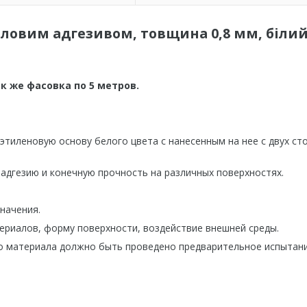
иловим адгезивом, товщина 0,8 мм, білий
 так же фасовка по 5 метров.
тиленовую основу белого цвета с нанесенным на нее с двух ст
адгезию и конечную прочность на различных поверхностях.
начения.
риалов, форму поверхности, воздействие внешней среды.
о материала должно быть проведено предварительное испытан