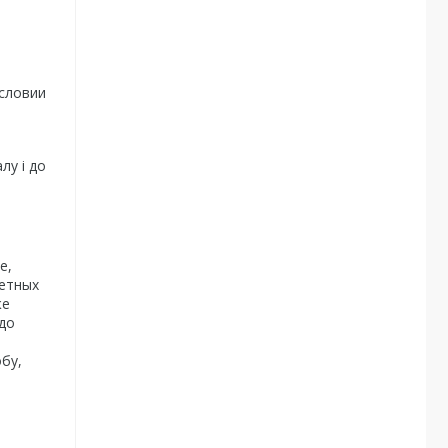
условии
лу і до
е,
ретных
же
до
обу,