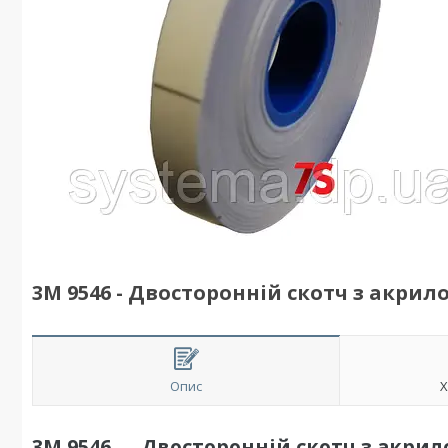
3M 9546 - Двосторонній скотч з акрило
Опис
Х
3M 9546 ― Двосторонній скотч з акрил