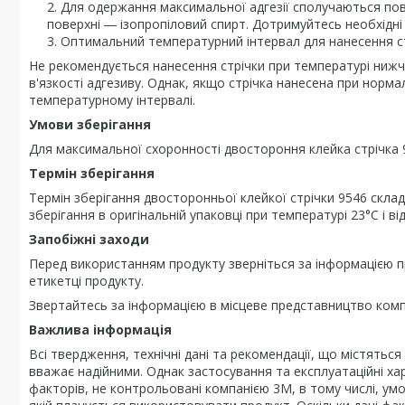
Для одержання максимальної адгезії сполучаються пов
поверхні ― ізопропіловий спирт. Дотримуйтесь необхідні
Оптимальний температурний інтервал для нанесення стр
Не рекомендується нанесення стрічки при температурі нижче
в'язкості адгезиву. Однак, якщо стрічка нанесена при норма
температурному інтервалі.
Умови зберігання
Для максимальної схоронності двостороння клейка стрічка 9
Термін зберігання
Термін зберігання двосторонньої клейкої стрічки 9546 склад
зберігання в оригінальній упаковці при температурі 23°C і ві
Запобіжні заходи
Перед використанням продукту зверніться за інформацією пр
етикетці продукту.
Звертайтесь за інформацією в місцеве представництво комп
Важлива інформація
Всі твердження, технічні дані та рекомендації, що містяться
вважає надійними. Однак застосування та експлуатаційні х
факторів, не контрольовані компанією 3М, в тому числі, у