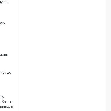
щувач
я
ому
умови
лу і до
 3М
и багато
овища, в