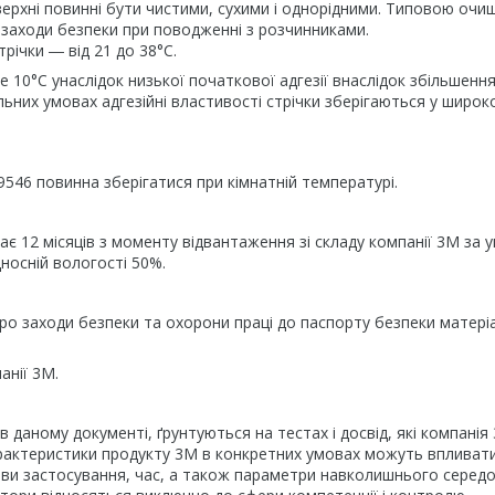
ерхні повинні бути чистими, сухими і однорідними. Типовою очи
 заходи безпеки при поводженні з розчинниками.
ічки ― від 21 до 38°С.
 10°С унаслідок низької початкової адгезії внаслідок збільшенн
льних умовах адгезійні властивості стрічки зберігаються у широк
546 повинна зберігатися при кімнатній температурі.
ає 12 місяців з моменту відвантаження зі складу компанії 3М за 
дносній вологості 50%.
о заходи безпеки та охорони праці до паспорту безпеки матеріа
анії 3М.
 в даному документі, ґрунтуються на тестах і досвід, які компанія
арактеристики продукту 3М в конкретних умовах можуть впливат
мови застосування, час, а також параметри навколишнього серед