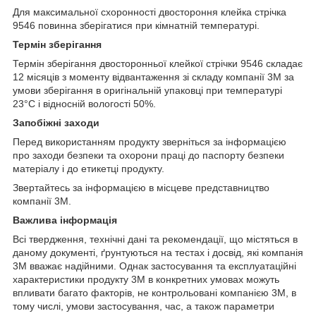
Для максимальної схоронності двостороння клейка стрічка
9546 повинна зберігатися при кімнатній температурі.
Термін зберігання
Термін зберігання двосторонньої клейкої стрічки 9546 складає
12 місяців з моменту відвантаження зі складу компанії 3М за
умови зберігання в оригінальній упаковці при температурі
23°C і відносній вологості 50%.
Запобіжні заходи
Перед використанням продукту зверніться за інформацією
про заходи безпеки та охорони праці до паспорту безпеки
матеріалу і до етикетці продукту.
Звертайтесь за інформацією в місцеве представництво
компанії 3М.
Важлива інформація
Всі твердження, технічні дані та рекомендації, що містяться в
даному документі, ґрунтуються на тестах і досвід, які компанія
3М вважає надійними. Однак застосування та експлуатаційні
характеристики продукту 3М в конкретних умовах можуть
впливати багато факторів, не контрольовані компанією 3М, в
тому числі, умови застосування, час, а також параметри