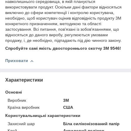
навколишнього середовища, в якій планується
використовувати продукт. Оскільки дані фактори відносяться
виключно до сфери компетенції і контролю користувача,
необхідно, щоб користувач оцінив відповідність продукту 3М
конкретного призначенням, методикою та області
застосування. Всі питання, пов'язані із зобов'язаннями, що
відносяться до даного виробу, регулюються умовами
продажу, і, де необхідно, підпадають під дію чинного закону.
Спробуйте самі якість двостороннього скотчу 3M 9546!
Приховати
Характеристики
Основні
Виробник
3М
Країна виробник
США
Користувальницькі характеристики
Захисний шар
Біла силіконізований папір
Клей
Акриловий полімер