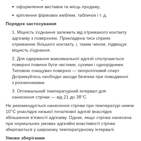
оформлення виставок та місць продажу,
кріплення фірмових емблем, табличок і т. д.
Порядок застосування
Міцність з'єднання залежить від отриманого контакту
адгезиву з поверхнею. Прикладена тиск сприяє
отриманню більшого контакту, і, таким чином, підвищує
міцність з'єднання.
Для одержання максимальної адгезії сполучаються
поверхні повинні бути чистими, сухими і однорідними.
Типовою очищувач поверхні ― ізопропіловий спирт.
Дотримуйтесь необхідні заходи безпеки при поводженні
з розчинниками.
Оптимальний температурний інтервал для
нанесення стрічки ― від 21 до 38°С.
Не рекомендується нанесення стрічки при температурі нижче
10°С унаслідок низької початкової адгезії внаслідок
збільшення в'язкості адгезиву. Однак, якщо стрічка нанесена
при нормальних умовах адгезійні властивості стрічки
зберігаються у широкому температурному інтервалі.
Умови зберігання