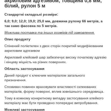
акриловим адгезивом, товщина 0,8 мм,
білий, рулон 5 м
Стандартні складські розміри:
6,0; 9,0; 12,0; 19,0; 25,0 мм, довжина рулону 66 метрів, а
так само фасовка по 5 метрів.
Можлива поставка та інших розмірів під замовлення.
Опис продукту
Спінений поліетилен з двох сторін покритий модифікованим
акриловим адгезивом
Акриловий клейовий шар забезпечує високу початкову адгезію
і кінцеву міцність на різних поверхнях.
Область застосування
Даний продукт є клеючим матеріалом загального
призначення.
Споживач повинен враховувати властивості склеюваних
матеріалів, форму поверхні, вплив зовнішнього середовища.
Тому в кожному конкретному випадку застосування клейкого
матеріалу має бути проведено попереднє випробування.
Можливі застосування