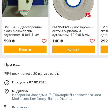
3M 9546 - Двосторонній
3M 9508W - Двосторонній
3M 9
скотч з акриловим
скотч з акриловим
скот
адгезивом, 9,0х1,1 мм,
адгезивом, 12,0х0,8 мм,
адге
білий, рулон 66 м
білий, рулон 5 м
біли
599
140
292
₴
₴
Купити
Купити
Про нас
75% позитивних з 20 відгуків за рік
Працює з 07.02.2010
м. Дніпро
Набережна Заводська, 7. Територія Дніпропетровського
Меблевого Комбінату, Дніпро, Україна
Контакти