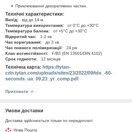
Приклеювання декоративних частин.
Технічні характеристики:
Вихід:
від до 14 м.
Температура використання:
от 0°C до +30°C
Температура балона:
от +5°C до +30°C
Відкритий час:
1-2 хв
Час коригування:
до 3 хв
Час повного полімеризації:
24 рік
Клас вогнестійкості:
F/B3 (EN 13501/DIN 4102)
Срок годности:
12 місяців
Технічна карта:
https://tytan-
cdn.tytan.com/uploads/sites/23/2022/09/tds_-60-
seconds_ua_09.23_yr_comp.pdf
Приховати
Умови доставки
Доставка здійснюється тільки по передоплаті.
Нова Пошта