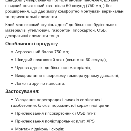
швидкий початковий хват після 60 секунд (750 мл, ) без
розширення, що дає змогу комфортно монтувати вертикальні
та горизонтальні елементи.
Клей має високий ступінь адгезії до більшості будівельних
матеріалів: утеплювачі, газобетон, гіпсокартон, OSB,
декоративні елементи тощо.
Особливості продукту:
Аерозольний балон 750 мл;
Швидкий початковий хват (всього за 60 секунд);
Чудова адгезія до більшості матеріалів;
Використання в широкому температурному діапазоні;
Легко та зручно наносити.
Застосування:
Укладання перегородок і личок із силікатних і
газобетонних блоків, порожнистої керамічної цегли;
Приклеювання гіпсокартонних і OSB плит;
Приклеювання полістирольних плит, XPS;
Монтаж підвіконь і сходів;