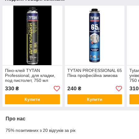
Піно-клей TYTAN
TYTAN PROFESSIONAL 65
Tyta
Professional, для кладки,
Піна професійна зимова
унів
под пистолет, 750 мл
750 
330
240
310
₴
₴
Купити
Купити
Про нас
75% позитивних з 20 відгуків за рік