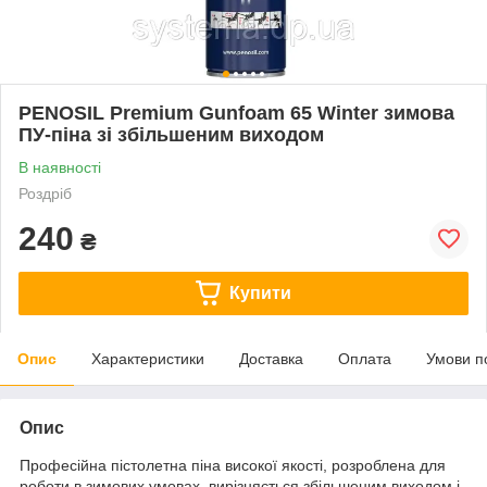
PENOSIL Premium Gunfoam 65 Winter зимова
ПУ-піна зі збільшеним виходом
В наявності
Роздріб
240
₴
Купити
Опис
Характеристики
Доставка
Оплата
Умови п
Опис
Професійна пістолетна піна високої якості, розроблена для
роботи в зимових умовах, вирізняється збільшеним виходом і