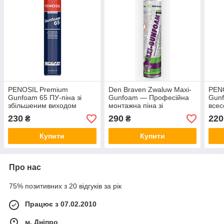
PENOSIL Premium
Den Braven Zwaluw Maxi-
PENO
Gunfoam 65 ПУ-піна зі
Gunfoam — Професійна
Gunf
збільшеним виходом
монтажна піна зі
всес
збільшеним виходом (870
монт
230
290
220
₴
₴
мл)
Купити
Купити
Про нас
75% позитивних з 20 відгуків за рік
Працює з 07.02.2010
м. Дніпро