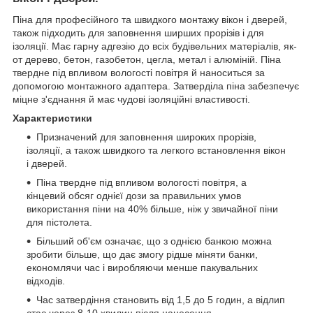
Піна для професійного та швидкого монтажу вікон і дверей,
також підходить для заповнення ширших прорізів і для
ізоляції. Має гарну адгезію до всіх будівельних матеріалів, як-
от дерево, бетон, газобетон, цегла, метал і алюміній. Піна
твердне під впливом вологості повітря й наноситься за
допомогою монтажного адаптера. Затверділа піна забезпечує
міцне з'єднання й має чудові ізоляційні властивості.
Характеристики
Призначений для заповнення широких прорізів,
ізоляції, а також швидкого та легкого встановлення вікон
і дверей.
Піна твердне під впливом вологості повітря, а
кінцевий обсяг однієї дози за правильних умов
використання піни на 40% більше, ніж у звичайної піни
для пістолета.
Більший об'єм означає, що з однією банкою можна
зробити більше, що дає змогу рідше міняти банки,
економлячи час і виробляючи менше пакувальних
відходів.
Час затвердіння становить від 1,5 до 5 годин, а відлип
стає через 8-10 хвилин після нанесення.