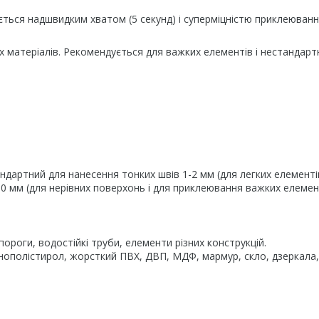
ться надшвидким хватом (5 секунд) і суперміцністю приклеюванн
х матеріалів. Рекомендується для важких елементів і нестандарт
ртний для нанесення тонких швів 1-2 мм (для легких елементів)
 мм (для нерівних поверхонь і для приклеювання важких елемен
пороги, водостійкі труби, елементи різних конструкцій.
пінополістирол, жорсткий ПВХ, ДВП, МДФ, мармур, скло, дзеркала,