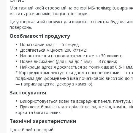
Монтажний клей створений на основі MS-полімерів, вирізняє
містить розчинників, ізоціанатів і води.
Це універсальний продукт для широкого спектра будівельни
поверхонь.
Особливості продукту
Початковий хват — 5 секунд;
Досягається міцності 200 кг/1м2;
Навантаження на шов можливе вже за 30 хвилин;
Повне висихання (для шва до 1 мм) — 3 години;
Найкраща адгезія досягається за тонких швах 0,5-1 мм.
* Картридж комплектується двома наконечниками — станда
подібним для формування шва початковою висотою до 10
— наприклад цегла, декору з каменю).
Застосування
Використовується зовні та всередині: панелі, плінтуси, 
Приклеює більшість матеріалів: цегла, метал, камінь, 
корки та багато інших.
Технічні характеристики
Цвет: білий-прозорий