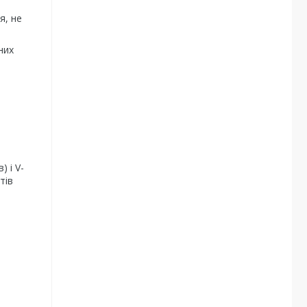
я, не
них
 і V-
тів