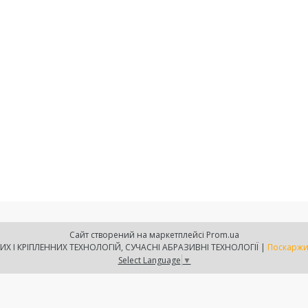
Сайт створений на маркетплейсі
Prom.ua
ТОВ АКС-ЮГ СИСТЕМА - ЛАБОРАТОРІЯ КЛЕЄВИХ І КРІПЛЕННИХ ТЕХНОЛОГІЙ, СУЧАСНІ АБРАЗИВНІ ТЕХНОЛОГІЇ |
Поскаржи
Select Language
▼